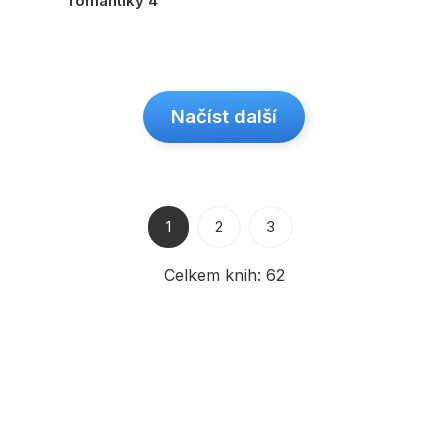
romantiky 4
Načíst další
1
2
3
Celkem knih:
62