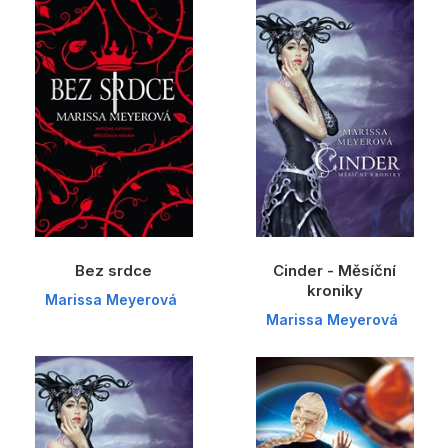
Dárkové publikace
Dárkové zboží
Hobby
Jazyky
Kalendáře
Komiks
Křížovky
Bez srdce
Cinder - Měsíční
Kuchařky
kroniky
Marissa Meyerová
Marissa Meyerová
Počítače
Poezie
Populárně - naučná pro dospělé