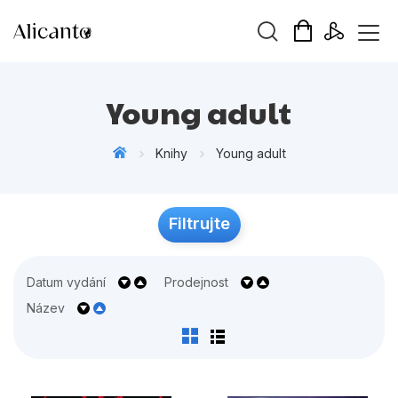
Vyhledávání
Young adult
Knihy
Young adult
Novinky
Filtrujte
Připravujeme
Bestsellery
Datum vydání
Prodejnost
Tipy redakce
Název
Beletrie pro děti
Beletrie pro dospělé