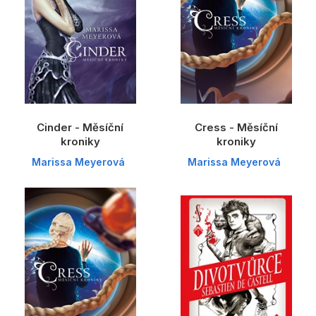
Populárně - naučné pro děti
Předškoláci
Příroda a zahrada
Společnost, politika
Umění a kultura
Cinder - Měsíční
Cress - Měsíční
Výchova a pedagogika
kroniky
kroniky
Marissa Meyerová
Marissa Meyerová
Young adult
Zdraví a životní styl
Všechny kategorie