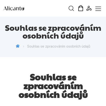
Vyhledávání
Souhlas se zpracováním
osobních údajů
Souhlas se zpracováním osobních údajů
Novinky
Připravujeme
Bestsellery
Souhlas se
Tipy redakce
zpracováním
Beletrie pro děti
osobních údajů
Beletrie pro dospělé