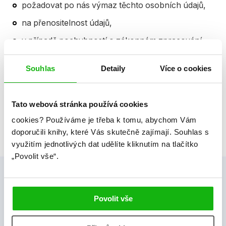
požadovat po nás výmaz těchto osobních údajů,
na přenositelnost údajů,
v případě pochybností o zákonném zpracování
osobních údajů podat stížnost u Úřadu pro ochranu
osobních údajů,
Souhlas
Detaily
Více o cookies
V Praze dne 15.03.2018
Tato webová stránka používá cookies
cookies?
Používáme je třeba k tomu, abychom Vám
doporučili knihy, které Vás skutečně zajímají.
Souhlas s
využitím jednotlivých dat udělíte kliknutím na tlačítko
„Povolit vše“.
Povolit vše