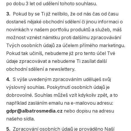
Populárně - naučné pro děti
po dobu 3 let od udělení tohoto souhlasu.
Předškoláci
Pokud by se Ti již nelíbilo, že od nás čas od času
dostaneš nějaké obchodní sdělení či jinou informaci o
Příroda a zahrada
novinkách v našem portfoliu produktů a služeb, máš
Společnost, politika
možnost vznést námitku proti dalšímu zpracovávání
Tvých osobních údajů za účelem přímého marketingu.
Umění a kultura
Pokud tak učiníš, nebudeme již pro tento účel Tvé
Výchova a pedagogika
údaje zpracovávat a nebudeme Ti zasílat další
obchodní sdělení a newslettery.
Young adult
S výše uvedeným zpracováním uděluješ svůj
Zdraví a životní styl
výslovný souhlas. Poskytnutí osobních údajů je
dobrovolné. Souhlas můžeš vzít kdykoliv zpět, a to
například zasláním emailu na e-mailovou adresu:
Všechny kategorie
gdpr@albatrosmedia.cz
nebo dopisu na adresu
našeho sídla.
Zpracování osobních údajů je prováděno Naší