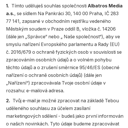
Dárkové publikace
Tímto uděluješ souhlas společnosti
Albatros Media
a.s.
, se sídlem Na Pankráci 30, 140 00 Praha, IČ 283
Dárkové zboží
77 141, zapsané v obchodním rejstříku vedeného
Hobby
Městským soudem v Praze oddíl B, vložka č. 14206
Jazyky
(dále jen „Správce“ nebo „ Naše společnost“), aby ve
smyslu nařízení Evropského parlamentu a Rady (EU)
Kalendáře
č. 2016/679 o ochraně fyzických osob v souvislosti se
Komiks
zpracováním osobních údajů a o volném pohybu
těchto údajů a o zrušení směrnice 95/46/ES (obecné
Křížovky
nařízení o ochraně osobních údajů) (dále jen
Kuchařky
„Nařízení“) zpracovávala Tvoje osobní údaje v
rozsahu: e-mailová adresa.
Počítače
Tvůj e-mail je možné zpracovat na základě Tebou
Poezie
uděleného souhlasu za účelem zasílaní
marketingových sdělení - budeš jako první informován
Populárně - naučná pro dospělé
o našich novinkách. Tyto údaje budeme zpracovávat