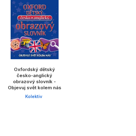
Dárkové publikace
Dárkové zboží
Hobby
Jazyky
Kalendáře
Komiks
Oxfordský dětský
Křížovky
česko-anglický
obrazový slovník -
Kuchařky
Objevuj svět kolem nás
Kolektiv
Počítače
Poezie
Populárně - naučná pro dospělé