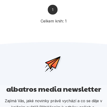
Populárně - naučné pro děti
Předškoláci
1
Příroda a zahrada
Celkem knih:
1
Společnost, politika
Umění a kultura
Výchova a pedagogika
Young adult
Zdraví a životní styl
albatros media newsletter
Všechny kategorie
Zajímá Vás, jaké novinky právě vychází a co se děje v