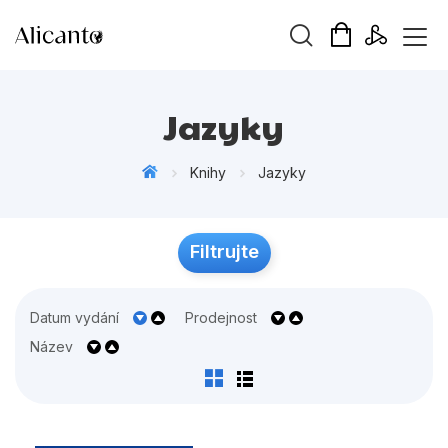
Vyhledávání
Jazyky
Knihy
Jazyky
Novinky
Filtrujte
Připravujeme
Bestsellery
Datum vydání
Prodejnost
Tipy redakce
Název
Beletrie pro děti
Beletrie pro dospělé