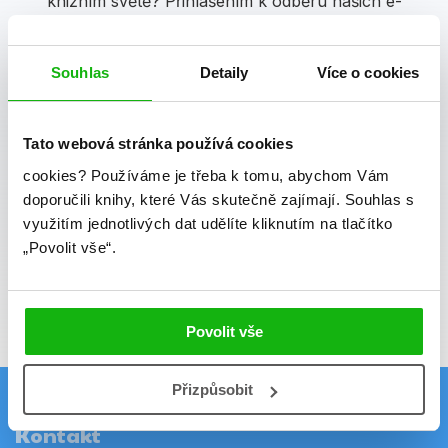
knižním světě? Přihlášením k odběru našich e-
mailových novinek
souhlasíte se zpracováním
osobních údajů
.
Souhlas
Detaily
Více o cookies
Vaše e-mailová adresa
Tato webová stránka používá cookies
Potvrdit
cookies?
Používáme je třeba k tomu, abychom Vám
doporučili knihy, které Vás skutečně zajímají.
Souhlas s
Souhlasím se zpracováním osobních údajů
využitím jednotlivých dat udělíte kliknutím na tlačítko
„Povolit vše“.
Vaše e-mailová adresa je u nás v bezpečí.
Přečtěte si naše podmínky zpracování
osobních údajů.
Povolit vše
Přizpůsobit
Kontakt