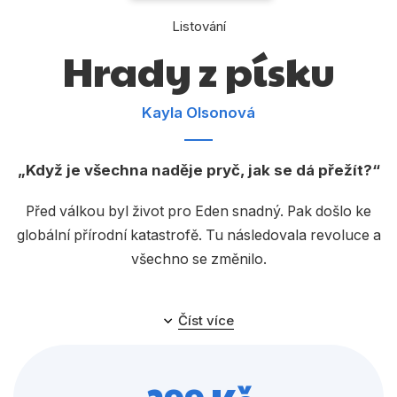
Dárkové publikace
Listování
Dárkové zboží
Hrady z písku
Hobby
Kayla Olsonová
Jazyky
Kalendáře
Když je všechna naděje pryč, jak se dá přežít?
Komiks
Před válkou byl život pro Eden snadný. Pak došlo ke
Křížovky
globální přírodní katastrofě. Tu následovala revoluce a
Kuchařky
všechno se změnilo.
Počítače
Nyní vládne zemi a jejím přírodním zdrojům mocná
Číst více
Poezie
skupina, která si říká Vlci. A přestože Eden kvůli nim
ztratila všechno, odmítá zemřít jejich rukama. Zná
Populárně - naučná pro dospělé
souřadnice jediného neutrálního místa na světě,