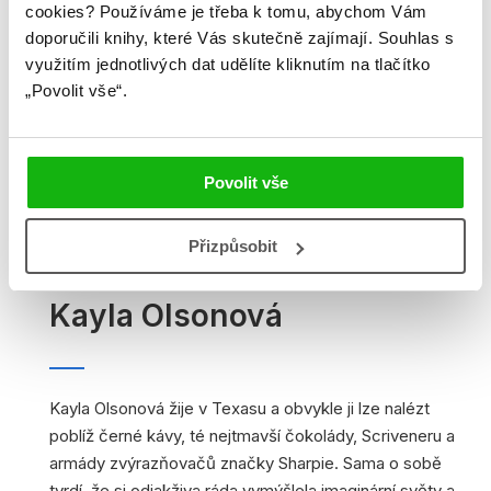
cookies?
Používáme je třeba k tomu, abychom Vám
doporučili knihy, které Vás skutečně zajímají.
Souhlas s
využitím jednotlivých dat udělíte kliknutím na tlačítko
„Povolit vše“.
Povolit vše
Přizpůsobit
Kayla Olsonová
Kayla Olsonová žije v Texasu a obvykle ji lze nalézt
poblíž černé kávy, té nejtmavší čokolády, Scriveneru a
armády zvýrazňovačů značky Sharpie. Sama o sobě
tvrdí, že si odjakživa ráda vymýšlela imaginární světy a