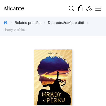
Vyhledávání
Beletrie pro děti
Dobrodružství pro děti
Hrady z písku
Novinky
Připravujeme
Bestsellery
Tipy redakce
Beletrie pro děti
Beletrie pro dospělé