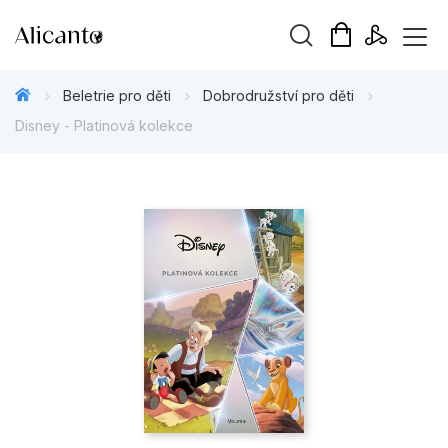
Vyhledávání
Beletrie pro děti
Dobrodružství pro děti
Disney - Platinová kolekce
Novinky
Připravujeme
Bestsellery
Tipy redakce
Beletrie pro děti
Beletrie pro dospělé