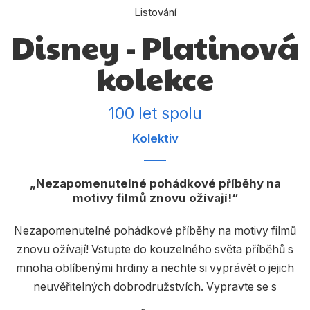
Dárkové publikace
Listování
Disney - Platinová
Dárkové zboží
Hobby
kolekce
Jazyky
100 let spolu
Kalendáře
Kolektiv
Komiks
Křížovky
Nezapomenutelné pohádkové příběhy na
motivy filmů znovu ožívají!
Kuchařky
Počítače
Nezapomenutelné pohádkové příběhy na motivy filmů
znovu ožívají! Vstupte do kouzelného světa příběhů s
Poezie
mnoha oblíbenými hrdiny a nechte si vyprávět o jejich
Populárně - naučná pro dospělé
neuvěřitelných dobrodružstvích. Vypravte se s
Pinocchiem do hlubokého lesa na napínavé pátrání po