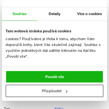
Datum vydání
11.11.2024
Formát
170x238 mm
Souhlas
Detaily
Více o cookies
Hmotnost
0,424 kg
Tato webová stránka používá cookies
Jazyk
čeština
cookies?
Používáme je třeba k tomu, abychom Vám
Řady
Disney
doporučili knihy, které Vás skutečně zajímají.
Souhlas s
využitím jednotlivých dat udělíte kliknutím na tlačítko
Původní název
Disney - The Best of Disney
„Povolit vše“.
Původní jazyk
angličtina
Překladatel
Irena Steinerová
Povolit vše
EAN
9788025258804
Věk od
4
Přizpůsobit
Edice
Platinová kolekce
Typ
Kniha