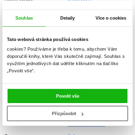
Formát
210x285 mm
Souhlas
Detaily
Více o cookies
Hmotnost
0,548 kg
Jazyk
čeština
Tato webová stránka používá cookies
Řady
Disney
cookies?
Používáme je třeba k tomu, abychom Vám
doporučili knihy, které Vás skutečně zajímají.
Souhlas s
Původní název
Elio Movie Storybook
využitím jednotlivých dat udělíte kliknutím na tlačítko
EGM24GLO0017
„Povolit vše“.
Původní jazyk
angličtina
Překladatel
Irena Steinerová
Povolit vše
EAN
9788025257104
Věk od
5
Přizpůsobit
Edice
Příběh podle filmu