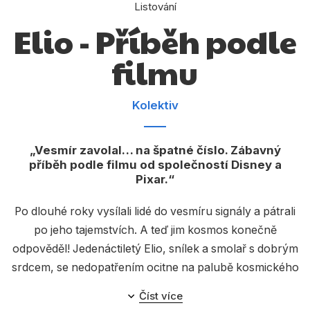
Dárkové publikace
Listování
Elio - Příběh podle
Dárkové zboží
filmu
Hobby
Jazyky
Kolektiv
Kalendáře
Komiks
Vesmír zavolal… na špatné číslo. Zábavný
příběh podle filmu od společností Disney a
Křížovky
Pixar.
Kuchařky
Po dlouhé roky vysílali lidé do vesmíru signály a pátrali
Počítače
po jeho tajemstvích. A teď jim kosmos konečně
odpověděl! Jedenáctiletý Elio, snílek a smolař s dobrým
Poezie
srdcem, se nedopatřením ocitne na palubě kosmického
Populárně - naučná pro dospělé
plavidla, kde ho mimozemské bytosti mylně považují za
Číst více
velvyslance planety Země. Podaří se mu navázat nová