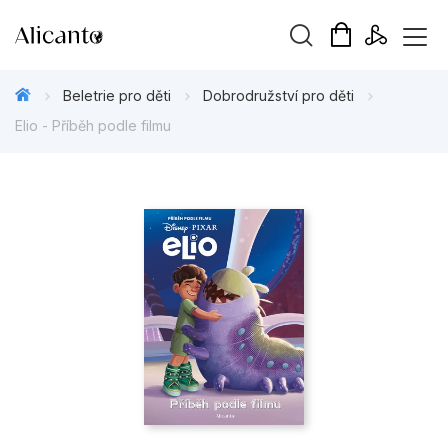
Vyhledávání
Beletrie pro děti
Dobrodružství pro děti
Elio - Příběh podle filmu
Novinky
Připravujeme
Bestsellery
Tipy redakce
Beletrie pro děti
Beletrie pro dospělé