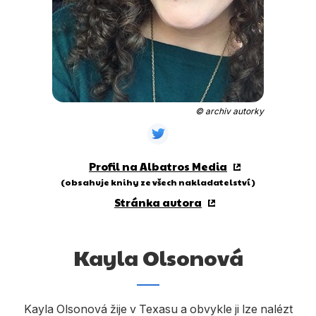
Dárkové publikace
Dárkové zboží
Hobby
Jazyky
© archiv autorky
Kalendáře
Komiks
Profil na Albatros Media
Křížovky
(obsahuje knihy ze všech nakladatelství)
Stránka autora
Kuchařky
Počítače
Kayla Olsonová
Poezie
Populárně - naučná pro dospělé
Kayla Olsonová žije v Texasu a obvykle ji lze nalézt