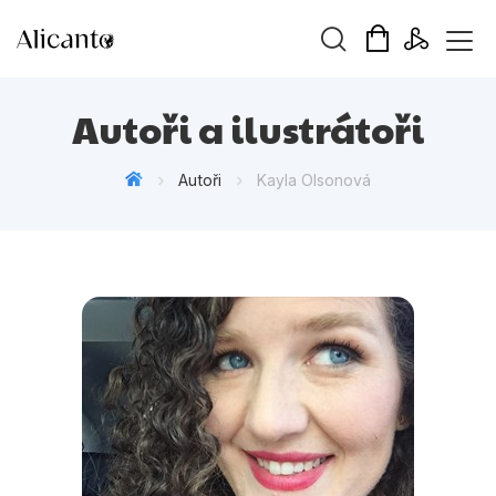
Vyhledávání
Autoři a ilustrátoři
Autoři
Kayla Olsonová
Novinky
Připravujeme
Bestsellery
Tipy redakce
Beletrie pro děti
Beletrie pro dospělé