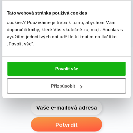
Tato webová stránka používá cookies
cookies?
Používáme je třeba k tomu, abychom Vám
doporučili knihy, které Vás skutečně zajímají.
Souhlas s
využitím jednotlivých dat udělíte kliknutím na tlačítko
„Povolit vše“.
albatros media newsletter
Zajímá Vás, jaké novinky právě vychází a co se děje v
Povolit vše
knižním světě? Přihlášením k odběru našich e-
mailových novinek
souhlasíte se zpracováním
Přizpůsobit
osobních údajů
.
Vaše e-mailová adresa
Potvrdit