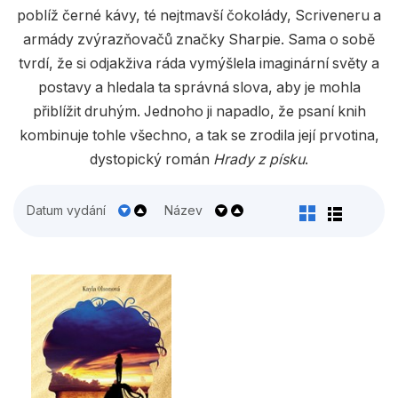
Populárně - naučné pro děti
poblíž černé kávy, té nejtmavší čokolády, Scriveneru a
Předškoláci
armády zvýrazňovačů značky Sharpie. Sama o sobě
tvrdí, že si odjakživa ráda vymýšlela imaginární světy a
Příroda a zahrada
postavy a hledala ta správná slova, aby je mohla
Společnost, politika
přiblížit druhým. Jednoho ji napadlo, že psaní knih
kombinuje tohle všechno, a tak se zrodila její prvotina,
Umění a kultura
dystopický román
Hrady z písku
.
Výchova a pedagogika
Datum vydání
Název
Young adult
Zdraví a životní styl
Všechny kategorie