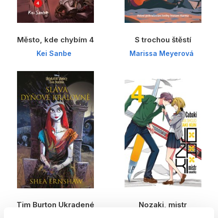
Město, kde chybím 4
S trochou štěstí
Kei Sanbe
Marissa Meyerová
Tim Burton Ukradené
Nozaki, mistr
Vánoce
romantiky 4