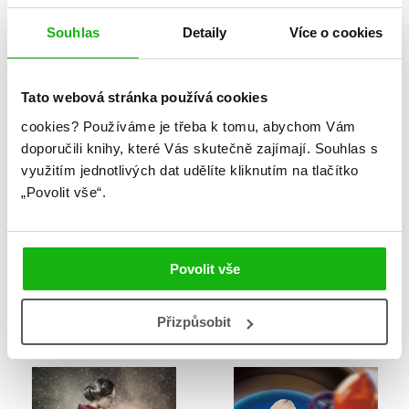
Shea Ernshaw
Souhlas
Detaily
Více o cookies
Tato webová stránka používá cookies
cookies?
Používáme je třeba k tomu, abychom Vám
doporučili knihy, které Vás skutečně zajímají.
Souhlas s
využitím jednotlivých dat udělíte kliknutím na tlačítko
„Povolit vše“.
Povolit vše
Město, kde chybím 3
Nozaki, mistr
romantiky 3
Kei Sanbe
Přizpůsobit
Izumi Tsubaki