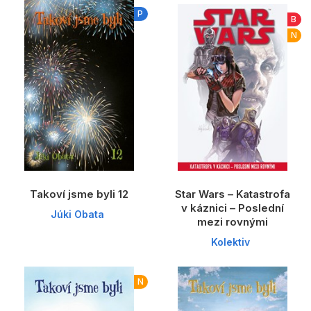
Dárkové publikace
P
B
Dárkové zboží
N
Hobby
Jazyky
Kalendáře
Komiks
Křížovky
Takoví jsme byli 12
Star Wars – Katastrofa
Kuchařky
v káznici – Poslední
Júki Obata
mezi rovnými
Počítače
Kolektiv
Poezie
Populárně - naučná pro dospělé
N