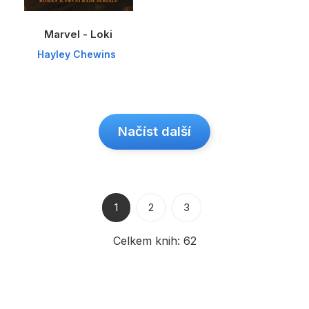
Marvel - Loki
Hayley Chewins
Načíst další
1
2
3
Celkem knih:
62