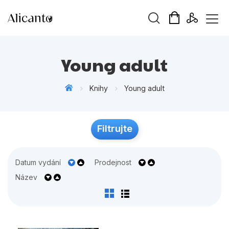
Vyhledávání
Young adult
Knihy
Young adult
Novinky
Filtrujte
Připravujeme
Bestsellery
Datum vydání
Prodejnost
Tipy redakce
Název
Beletrie pro děti
Beletrie pro dospělé