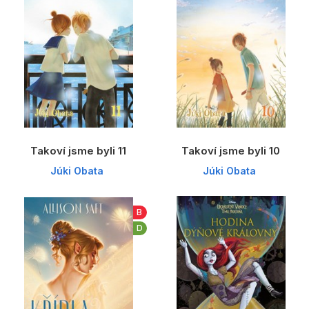
Populárně - naučné pro děti
Předškoláci
Příroda a zahrada
Společnost, politika
Umění a kultura
Výchova a pedagogika
Takoví jsme byli 11
Takoví jsme byli 10
Young adult
Júki Obata
Júki Obata
Zdraví a životní styl
B
D
Všechny kategorie