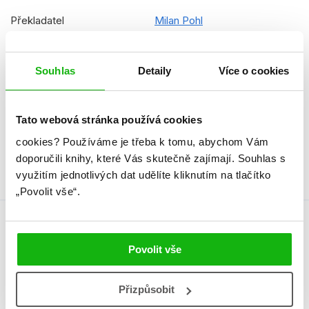
Překladatel
Milan Pohl
EAN
9788025252826
Souhlas
Detaily
Více o cookies
Věk od
12
Typ
Kniha
Tato webová stránka používá cookies
Vazba
vázaná s laminovaným
cookies?
Používáme je třeba k tomu, abychom Vám
potahem
doporučili knihy, které Vás skutečně zajímají.
Souhlas s
využitím jednotlivých dat udělíte kliknutím na tlačítko
„Povolit vše“.
Autor knihy
Povolit vše
Přizpůsobit