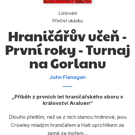
Dárkové publikace
Listování
Dárkové zboží
Přečíst ukázku
Hobby
Hraničářův učeň -
Jazyky
První roky - Turnaj
Kalendáře
na Gorlanu
Komiks
Křížovky
John Flanagan
Kuchařky
Příběh z prvních let hraničářského sboru v
Počítače
království Araluen
Poezie
Dlouho předtím, než se z nich stanou hrdinové, jsou
Populárně - naučná pro dospělé
Crowley mladým hraničářem a Halt uprchlíkem ze
země za mořem…