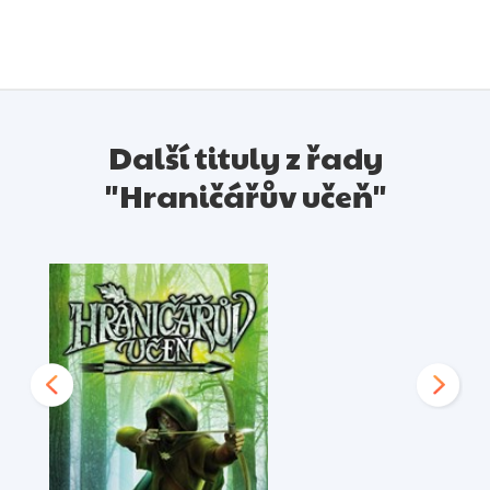
na souboj o život – a o počátek nové vlády.
Další tituly z řady
"Hraničářův učeň"