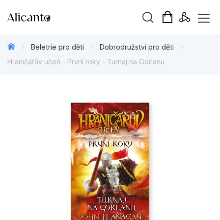
Vyhledávání
Beletrie pro děti
Dobrodružství pro děti
Hraničářův učeň - První roky - Turnaj na Gorlanu
Novinky
Připravujeme
Bestsellery
Tipy redakce
Beletrie pro děti
Beletrie pro dospělé