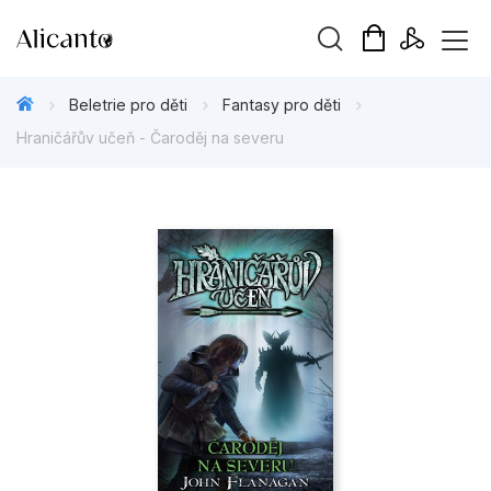
Vyhledávání
Beletrie pro děti
Fantasy pro děti
Hraničářův učeň - Čaroděj na severu
Novinky
Připravujeme
Bestsellery
Tipy redakce
Beletrie pro děti
Beletrie pro dospělé