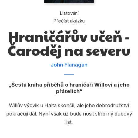
Dárkové publikace
Listování
Dárkové zboží
Přečíst ukázku
Hobby
Hraničářův učeň -
Jazyky
Čaroděj na severu
Kalendáře
Komiks
John Flanagan
Křížovky
Šestá kniha příběhů o hraničáři Willovi a jeho
Kuchařky
přátelích
Počítače
Willův výcvik u Halta skončil, ale jeho dobrodružství
Poezie
pokračují dál. Nyní však už bude nosit stříbrný dubový
list.
Populárně - naučná pro dospělé