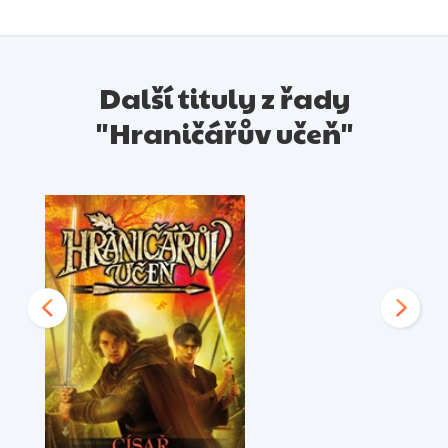
Další tituly z řady
"Hraničářův učeň"