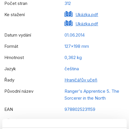
Počet stran
312
Ke stažení
Ukázka.pdf
Ukázka.pdf
Datum vydání
01.06.2014
Formát
127x198 mm
Hmotnost
0,362 kg
Jazyk
čeština
Řady
Hraničářův učeň
Původní název
Ranger's Apprentice 5. The
Sorcerer in the North
EAN
9788025231159
Věk od
12