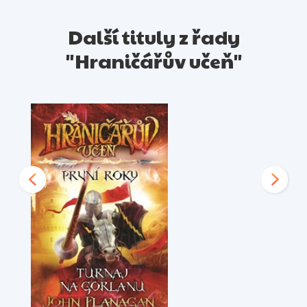
Další tituly z řady
"Hraničářův učeň"