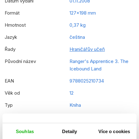
Datum vydání
01.11.2008
Formát
127x198 mm
Hmotnost
0,37 kg
Jazyk
čeština
Řady
Hraničářův učeň
Původní název
Ranger's Apprentice 3. The
Icebound Land
EAN
9788025210734
Věk od
12
Typ
Kniha
Vazba
vázaná s laminovaným
potahem
Souhlas
Detaily
Více o cookies