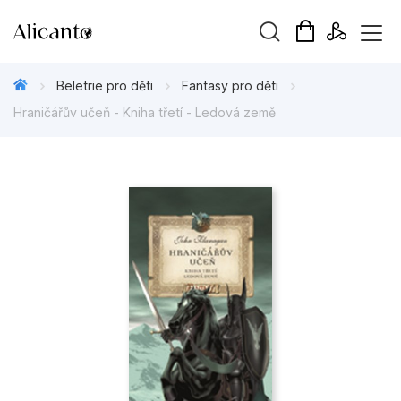
Vyhledávání
Beletrie pro děti
Fantasy pro děti
Hraničářův učeň - Kniha třetí - Ledová země
Novinky
Připravujeme
Bestsellery
Tipy redakce
Beletrie pro děti
Beletrie pro dospělé