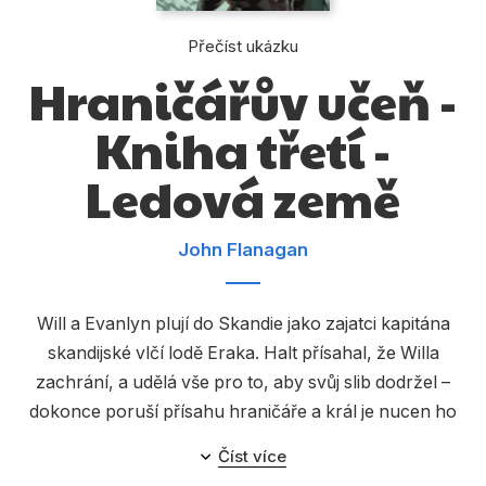
Dárkové publikace
Přečíst ukázku
Dárkové zboží
Hraničářův učeň -
Hobby
Kniha třetí -
Jazyky
Ledová země
Kalendáře
Komiks
John Flanagan
Křížovky
Kuchařky
Will a Evanlyn plují do Skandie jako zajatci kapitána
skandijské vlčí lodě Eraka. Halt přísahal, že Willa
Počítače
zachrání, a udělá vše pro to, aby svůj slib dodržel –
Poezie
dokonce poruší přísahu hraničáře a král je nucen ho
vypovědět z Araluenu. Horác, který rovněž chce jet
Populárně - naučná pro dospělé
Číst více
hledat Willa, se k němu připojí a oba společně zamíří