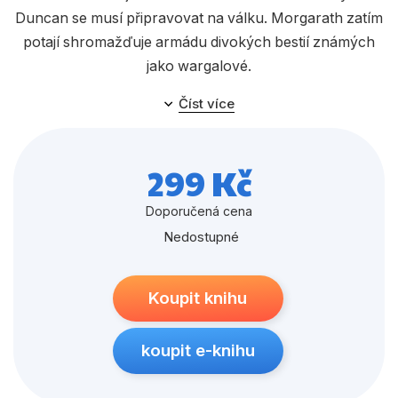
Populárně - naučné pro děti
Duncan se musí připravovat na válku. Morgarath zatím
Předškoláci
potají shromažďuje armádu divokých bestií známých
jako wargalové.
Příroda a zahrada
Číst více
Společnost, politika
Halt se chystá na zdánlivě nemožný úkol – zdolat
Deštné a temné hory, připlížit se nepozorovaně k
Umění a kultura
nepříteli a odhalit jeho temné plány.
299 Kč
Výchova a pedagogika
Ví, že jediný chybný krok může mít nedozírné následky,
Doporučená cena
Young adult
protože v bitvě na Hackhamské pláni se bude
Nedostupné
Zdraví a životní styl
rozhodovat o osudu celého království.
Koupit knihu
Všechny kategorie
koupit e-knihu