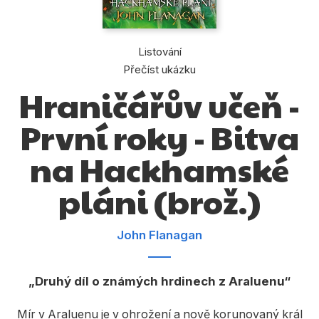
Dárkové publikace
Dárkové zboží
Listování
Hobby
Přečíst ukázku
Hraničářův učeň -
Jazyky
Kalendáře
První roky - Bitva
Komiks
na Hackhamské
Křížovky
pláni (brož.)
Kuchařky
Počítače
John Flanagan
Poezie
Druhý díl o známých hrdinech z Araluenu
Populárně - naučná pro dospělé
Mír v Araluenu je v ohrožení a nově korunovaný král