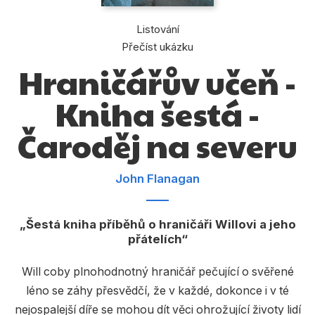
Dárkové publikace
Listování
Dárkové zboží
Přečíst ukázku
Hobby
Hraničářův učeň -
Jazyky
Kniha šestá -
Kalendáře
Čaroděj na severu
Komiks
Křížovky
John Flanagan
Kuchařky
Šestá kniha příběhů o hraničáři Willovi a jeho
Počítače
přátelích
Poezie
Will coby plnohodnotný hraničář pečující o svěřené
Populárně - naučná pro dospělé
léno se záhy přesvědčí, že v každé, dokonce i v té
nejospalejší díře se mohou dít věci ohrožující životy lidí