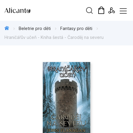
Vyhledávání
Beletrie pro děti
Fantasy pro děti
Hraničářův učeň - Kniha šestá - Čaroděj na severu
Novinky
Připravujeme
Bestsellery
Tipy redakce
Beletrie pro děti
Beletrie pro dospělé