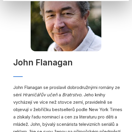
John Flanagan
John Flanagan se proslavil dobrodružnými romány ze
sérií
Hraničářův učeň
a
Bratrstvo
. Jeho knihy
vycházejí ve více než stovce zemí, pravidelně se
objevují v žebříčku bestsellerů podle New York Times
a získaly řadu nominací a cen za literaturu pro děti a
mládež. John, bývalý scenárista televizních seriálů a
reklam, žije se svou ženou na přímořském předměstí