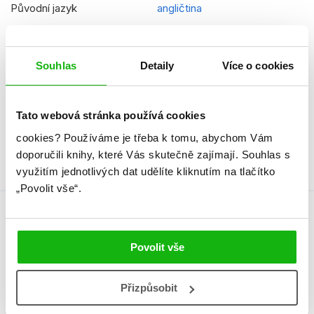
Původní jazyk
angličtina
EAN
9788025245965
Věk od
10
Souhlas
Detaily
Více o cookies
Typ
Kniha
Tato webová stránka používá cookies
Vazba
vázaná s laminovaným
potahem
cookies?
Používáme je třeba k tomu, abychom Vám
doporučili knihy, které Vás skutečně zajímají.
Souhlas s
využitím jednotlivých dat udělíte kliknutím na tlačítko
„Povolit vše“.
Autor knihy
Povolit vše
Přizpůsobit