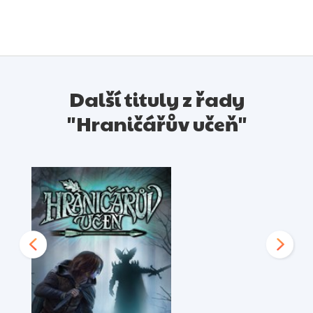
Další tituly z řady
"Hraničářův učeň"