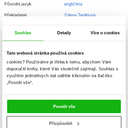
Původní jazyk
angličtina
Překladatel
Zdena Tenklová
EAN
9788025251058
Souhlas
Detaily
Více o cookies
Věk od
12
Typ
Kniha
Tato webová stránka používá cookies
Vazba
vázaná s laminovaným
cookies?
Používáme je třeba k tomu, abychom Vám
potahem
doporučili knihy, které Vás skutečně zajímají.
Souhlas s
využitím jednotlivých dat udělíte kliknutím na tlačítko
„Povolit vše“.
Autor knihy
Povolit vše
Přizpůsobit