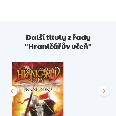
Další tituly z řady
"Hraničářův učeň"