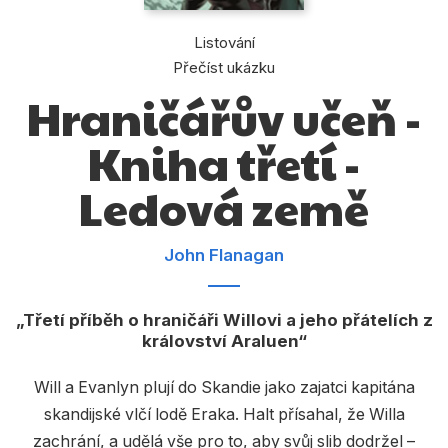
Dárkové publikace
Listování
Dárkové zboží
Přečíst ukázku
Hobby
Hraničářův učeň -
Jazyky
Kniha třetí -
Kalendáře
Ledová země
Komiks
Křížovky
John Flanagan
Kuchařky
Třetí příběh o hraničáři Willovi a jeho přátelích z
Počítače
království Araluen
Poezie
Will a Evanlyn plují do Skandie jako zajatci kapitána
Populárně - naučná pro dospělé
skandijské vlčí lodě Eraka. Halt přísahal, že Willa
zachrání, a udělá vše pro to, aby svůj slib dodržel –