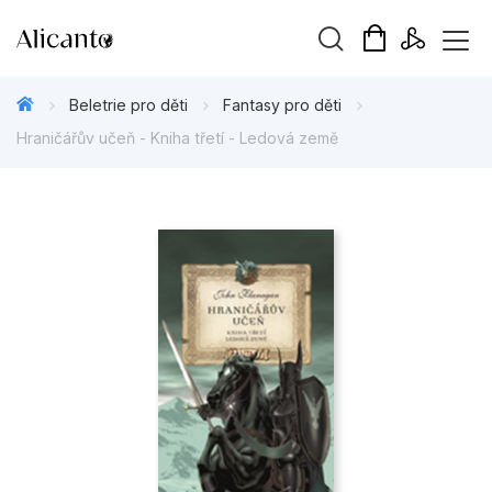
Vyhledávání
Beletrie pro děti
Fantasy pro děti
Hraničářův učeň - Kniha třetí - Ledová země
Novinky
Připravujeme
Bestsellery
Tipy redakce
Beletrie pro děti
Beletrie pro dospělé