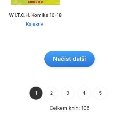
W.I.T.C.H. Komiks 16-18
Kolektiv
Načíst další
1
2
3
4
5
Celkem knih:
108