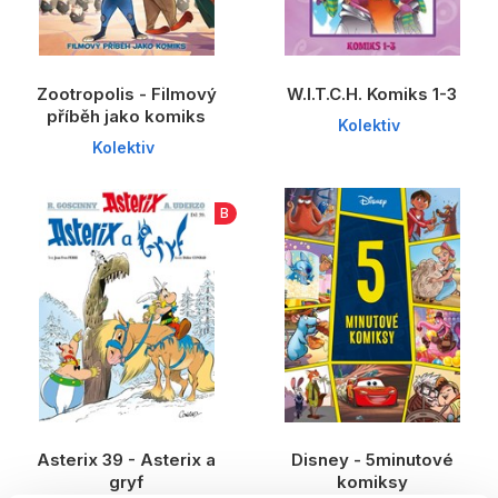
Zootropolis - Filmový
W.I.T.C.H. Komiks 1-3
příběh jako komiks
Kolektiv
Kolektiv
B
Asterix 39 - Asterix a
Disney - 5minutové
gryf
komiksy