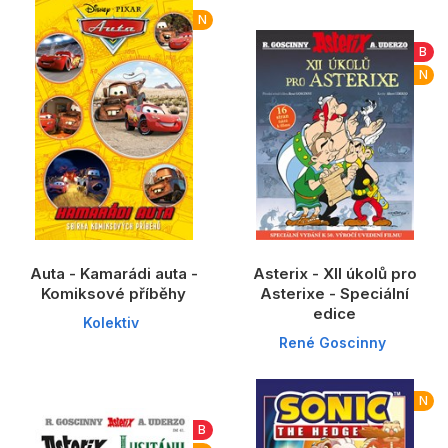
Dárkové publikace
N
Dárkové zboží
B
N
Hobby
Jazyky
Kalendáře
Komiks
Křížovky
Auta - Kamarádi auta -
Asterix - XII úkolů pro
Kuchařky
Komiksové příběhy
Asterixe - Speciální
edice
Kolektiv
Počítače
René Goscinny
Poezie
N
Populárně - naučná pro dospělé
B