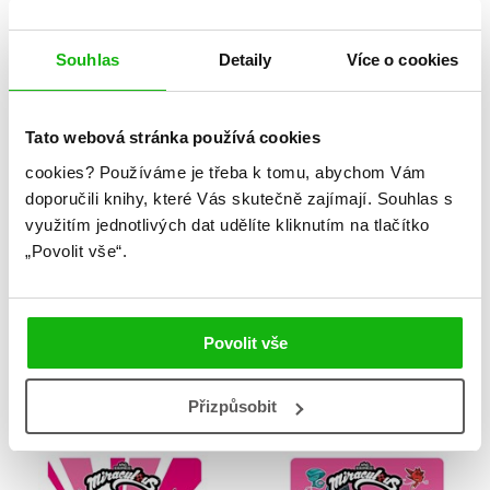
Kolektiv
Kolektiv
Souhlas
Detaily
Více o cookies
B
Tato webová stránka používá cookies
cookies?
Používáme je třeba k tomu, abychom Vám
doporučili knihy, které Vás skutečně zajímají.
Souhlas s
využitím jednotlivých dat udělíte kliknutím na tlačítko
„Povolit vše“.
Povolit vše
Ježek Sonic 6 - V
W.I.T.C.H. Komiks 22-24
poslední minutě
Kolektiv
Přizpůsobit
Ian Flynn