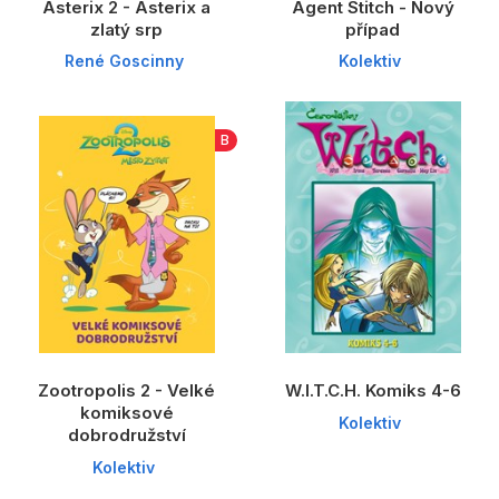
Asterix 2 - Asterix a
Agent Stitch - Nový
zlatý srp
případ
René Goscinny
Kolektiv
B
Zootropolis 2 - Velké
W.I.T.C.H. Komiks 4-6
komiksové
Kolektiv
dobrodružství
Kolektiv