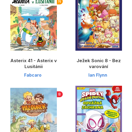
Populárně - naučné pro děti
N
Předškoláci
Příroda a zahrada
Společnost, politika
Umění a kultura
Výchova a pedagogika
Asterix 41 - Asterix v
Ježek Sonic 8 - Bez
Lusitánii
varování
Young adult
Fabcaro
Ian Flynn
Zdraví a životní styl
B
Všechny kategorie