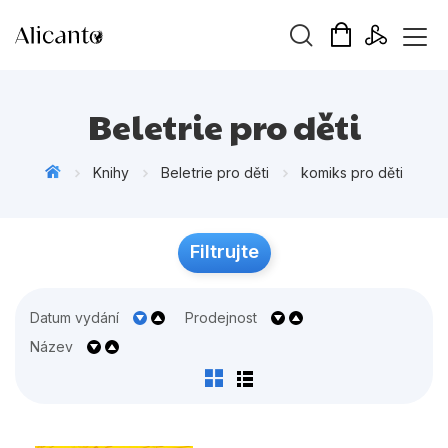
Vyhledávání
Beletrie pro děti
Knihy
Beletrie pro děti
komiks pro děti
Novinky
Filtrujte
Připravujeme
Bestsellery
Datum vydání
Prodejnost
Tipy redakce
Název
Beletrie pro děti
Beletrie pro dospělé