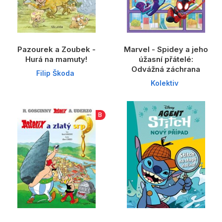
Pazourek a Zoubek -
Marvel - Spidey a jeho
Hurá na mamuty!
úžasní přátelé:
Odvážná záchrana
Filip Škoda
Kolektiv
B