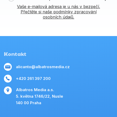
Vaše e-mailová adresa je u nás v bezpečí.
Přečtěte si naše podmínky zpracování
osobních údajů.
Kontakt
alicanto@albatrosmedia.cz
+420 261 397 200
Albatros Media a.s.
5. května 1746/22, Nusle
140 00 Praha