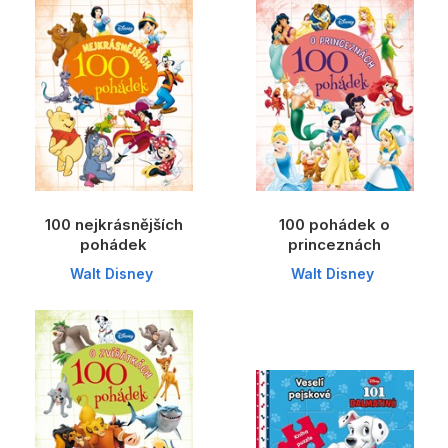
Dárkové publikace
Dárkové zboží
Hobby
Jazyky
Kalendáře
Komiks
100 nejkrásnějších
100 pohádek o
pohádek
princeznách
Křížovky
Walt Disney
Walt Disney
Kuchařky
Počítače
Poezie
Populárně - naučná pro dospělé