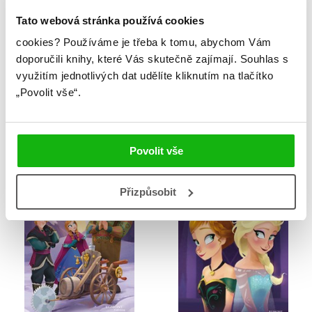
Tato webová stránka používá cookies
cookies?
Používáme je třeba k tomu, abychom Vám
doporučili knihy, které Vás skutečně zajímají.
Souhlas s
využitím jednotlivých dat udělíte kliknutím na tlačítko
Albi a jeho sny
Animal Crossing - New
„Povolit vše“.
Horizons
Kolektiv
Kolektiv
Povolit vše
Přizpůsobit