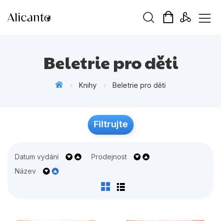
Vyhledávání
Beletrie pro děti
Knihy
Beletrie pro děti
Novinky
Filtrujte
Připravujeme
Bestsellery
Datum vydání
Prodejnost
Tipy redakce
Název
Beletrie pro děti
Beletrie pro dospělé