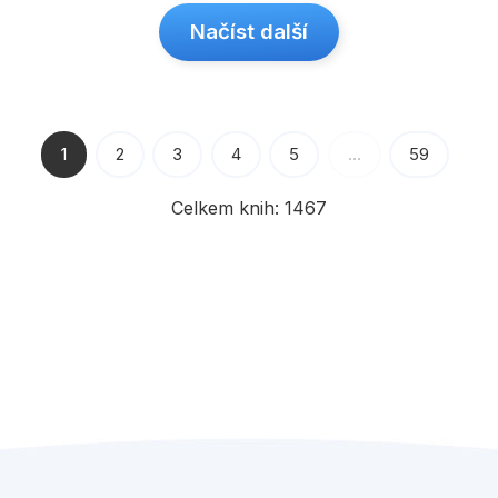
Načíst další
1
2
3
4
5
…
59
Celkem knih:
1467