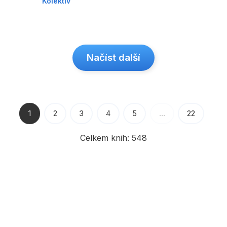
Kolektiv
Načíst další
1
2
3
4
5
…
22
Celkem knih:
548