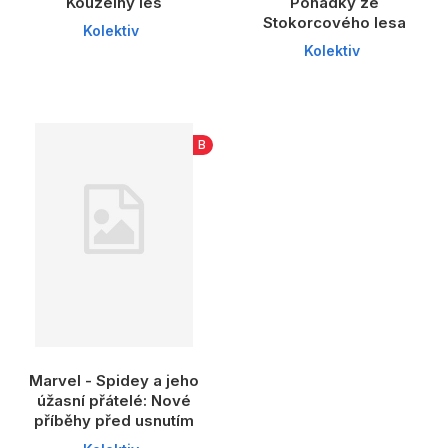
Kouzelný les
Pohádky ze
Stokorcového lesa
Kolektiv
Kolektiv
B
Marvel - Spidey a jeho
úžasní přátelé: Nové
příběhy před usnutím