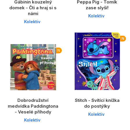
Gábinin kouzelný
Peppa Pig - Tomík
domek - Čti a hraj si s
zase slyší!
námi
Kolektiv
Kolektiv
N
N
Dobrodružství
Stitch - Svítící knížka
medvídka Paddingtona
do postýlky
- Veselé příhody
Kolektiv
Kolektiv