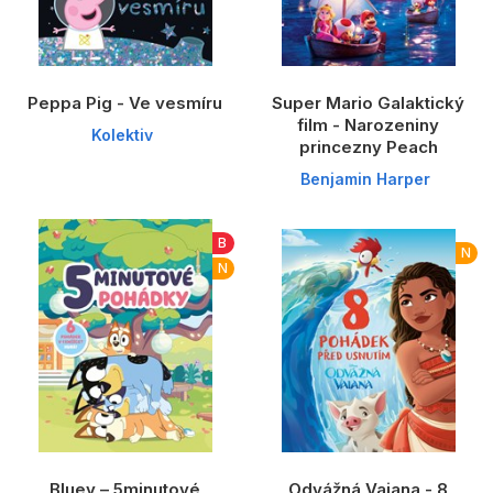
Peppa Pig - Ve vesmíru
Super Mario Galaktický
film - Narozeniny
Kolektiv
princezny Peach
Benjamin Harper
B
N
N
Bluey – 5minutové
Odvážná Vaiana - 8