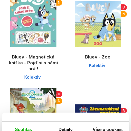
N
B
N
Bluey - Magnetická
Bluey - Zoo
knížka - Pojď si s námi
Kolektiv
hrát!
Kolektiv
B
N
B
N
Souhlas
Detaily
Více o cookies