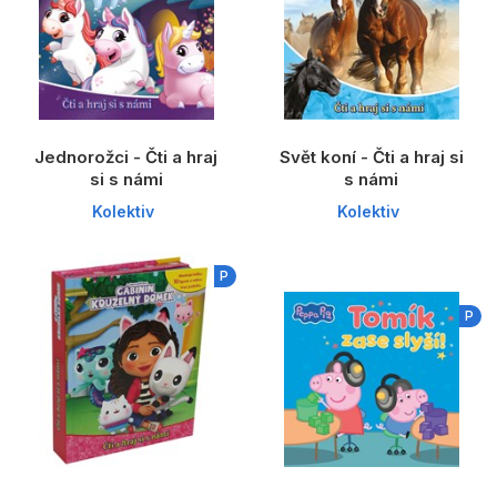
Populárně - naučné pro děti
Předškoláci
Příroda a zahrada
Společnost, politika
Jednorožci - Čti a hraj
Svět koní - Čti a hraj si
Umění a kultura
si s námi
s námi
Kolektiv
Kolektiv
Výchova a pedagogika
Young adult
P
Zdraví a životní styl
P
Všechny kategorie