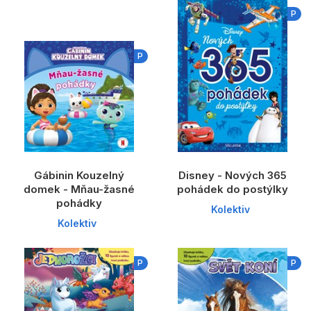
Dárkové publikace
P
Dárkové zboží
P
Hobby
Jazyky
Kalendáře
Komiks
Křížovky
Gábinin Kouzelný
Disney - Nových 365
domek - Mňau-žasné
pohádek do postýlky
Kuchařky
pohádky
Kolektiv
Kolektiv
Počítače
Poezie
P
P
Populárně - naučná pro dospělé