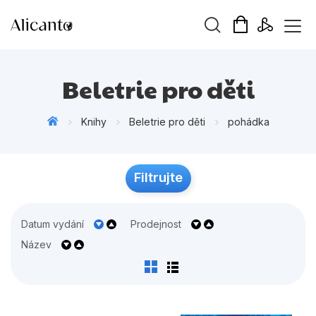
Vyhledávání
Beletrie pro děti
Knihy
Beletrie pro děti
pohádka
Novinky
Filtrujte
Připravujeme
Bestsellery
Datum vydání
Prodejnost
Tipy redakce
Název
Beletrie pro děti
Beletrie pro dospělé