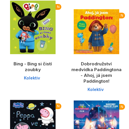
N
N
Bing - Bing si čistí
Dobrodružství
zoubky
medvídka Paddingtona
- Ahoj, já jsem
Kolektiv
Paddington!
Kolektiv
N
N