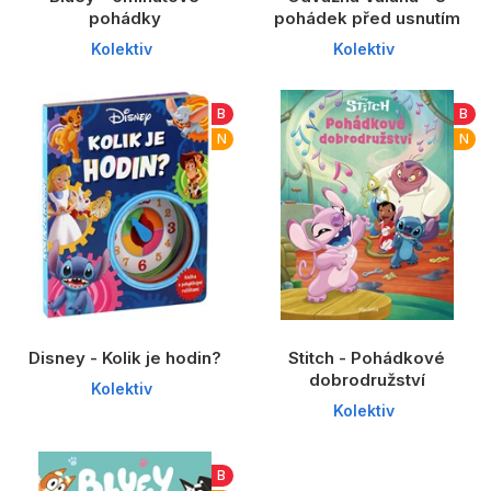
pohádky
pohádek před usnutím
Kolektiv
Kolektiv
B
B
N
N
Disney - Kolik je hodin?
Stitch - Pohádkové
dobrodružství
Kolektiv
Kolektiv
B