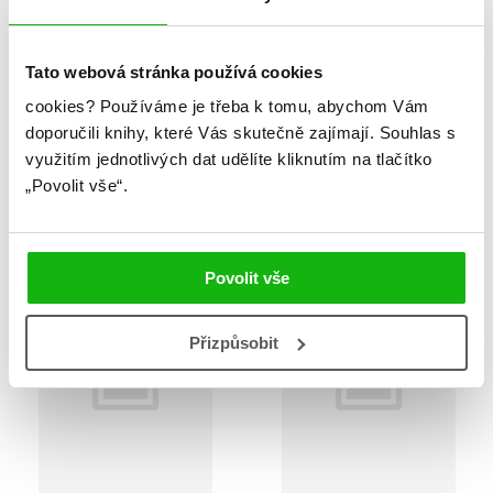
Tato webová stránka používá cookies
cookies?
Používáme je třeba k tomu, abychom Vám
Zootropolis 2 -
Tlapková patrola -
Dobrodružství ve
Záchranářské pohádky
doporučili knihy, které Vás skutečně zajímají.
Souhlas s
Městě zvířat
využitím jednotlivých dat udělíte kliknutím na tlačítko
Kolektiv
„Povolit vše“.
Kolektiv
Povolit vše
B
N
N
Přizpůsobit