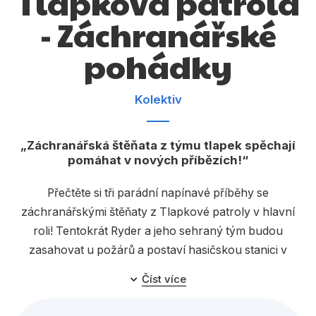
Tlapková patrola
Dárkové publikace
- Záchranářské
Dárkové zboží
pohádky
Hobby
Jazyky
Kolektiv
Kalendáře
Záchranářská štěňata z týmu tlapek spěchají
Komiks
pomáhat v nových příbězích!
Křížovky
Přečtěte si tři parádní napínavé příběhy se
Kuchařky
záchranářskými štěňaty z Tlapkové patroly v hlavní
Počítače
roli! Tentokrát Ryder a jeho sehraný tým budou
zasahovat u požárů a postaví hasičskou stanici v
Poezie
Adventure Bay, vyzkouší si zbrusu nová vozidla a čeká
Číst více
Populárně - naučná pro dospělé
je mise v oblacích při záchraně princezny ze
Štěkburgu, která se ocitne v nesnázích. Užijte si