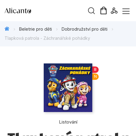
Vyhledávání
Beletrie pro děti
Dobrodružství pro děti
Tlapková patrola - Záchranářské pohádky
Novinky
B
N
Připravujeme
Bestsellery
Tipy redakce
Beletrie pro děti
Listování
Beletrie pro dospělé