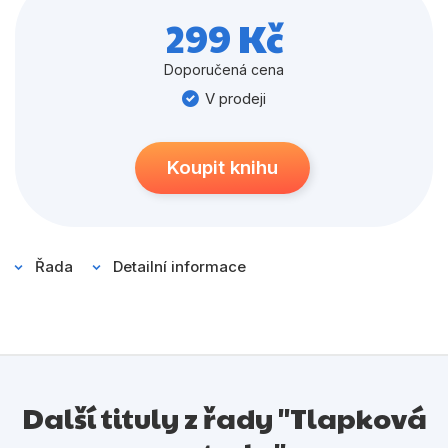
Populárně - naučné pro děti
vzrušující dobrodružství s oblíbenými hrdiny a zjistěte,
299 Kč
Předškoláci
jak si neohroženě poradili s každou výzvou a zachránili
den.
Doporučená cena
Příroda a zahrada
V prodeji
Společnost, politika
Umění a kultura
Koupit knihu
Výchova a pedagogika
Young adult
Řada
Detailní informace
Zdraví a životní styl
Všechny kategorie
Další tituly z řady "Tlapková