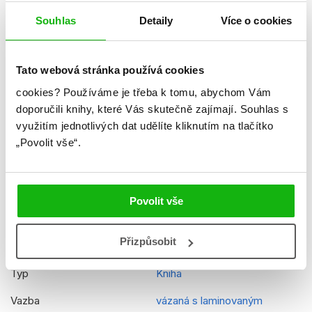
Formát
210x210 mm
Souhlas
Detaily
Více o cookies
Hmotnost
0,41 kg
Jazyk
čeština
Tato webová stránka používá cookies
cookies?
Používáme je třeba k tomu, abychom Vám
Řady
Tlapková patrola
doporučili knihy, které Vás skutečně zajímají.
Souhlas s
Původní název
PAW Patrol The Rescue
využitím jednotlivých dat udělíte kliknutím na tlačítko
Collection
„Povolit vše“.
Původní jazyk
angličtina
EAN
9788025263563
Povolit vše
Věk od
4
Přizpůsobit
Edice
Sbírka pohádek
Typ
Kniha
Vazba
vázaná s laminovaným