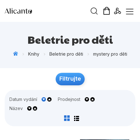
Vyhledávání
Beletrie pro děti
Knihy
Beletrie pro děti
mystery pro děti
Novinky
Filtrujte
Připravujeme
Bestsellery
Datum vydání
Prodejnost
Tipy redakce
Název
Beletrie pro děti
Beletrie pro dospělé