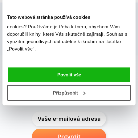
Tato webová stránka používá cookies
cookies?
Používáme je třeba k tomu, abychom Vám
doporučili knihy, které Vás skutečně zajímají.
Souhlas s
využitím jednotlivých dat udělíte kliknutím na tlačítko
„Povolit vše“.
albatros media newsletter
Povolit vše
Zajímá Vás, jaké novinky právě vychází a co se děje v
knižním světě? Přihlášením k odběru našich e-
mailových novinek
souhlasíte se zpracováním
Přizpůsobit
osobních údajů
.
Vaše e-mailová adresa
Potvrdit