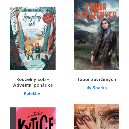
Dárkové publikace
Dárkové zboží
Hobby
Jazyky
Kalendáře
Komiks
Křížovky
Kouzelný sob -
Tábor zavržených
Kuchařky
Adventní pohádka
Lily Sparks
Kolektiv
Počítače
Poezie
Populárně - naučná pro dospělé