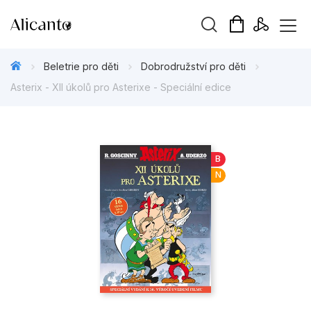
Vyhledávání
Beletrie pro děti
Dobrodružství pro děti
Asterix - XII úkolů pro Asterixe - Speciální edice
Novinky
B
N
Připravujeme
Bestsellery
Tipy redakce
Beletrie pro děti
Beletrie pro dospělé