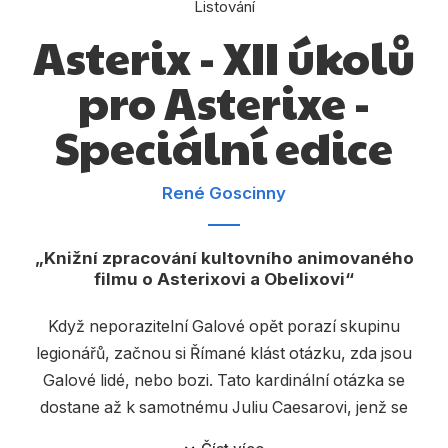
Listování
Dárkové publikace
Asterix - XII úkolů
Dárkové zboží
pro Asterixe -
Hobby
Speciální edice
Jazyky
Kalendáře
René Goscinny
Komiks
Křížovky
Knižní zpracování kultovního animovaného
filmu o Asterixovi a Obelixovi
Kuchařky
Když neporazitelní Galové opět porazí skupinu
Počítače
legionářů, začnou si Římané klást otázku, zda jsou
Poezie
Galové lidé, nebo bozi. Tato kardinální otázka se
dostane až k samotnému Juliu Caesarovi, jenž se
Populárně - naučná pro dospělé
rozhodne osobně zajet ke Galům a navrhnout jim 12