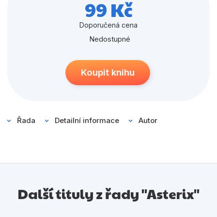
Populárně - naučné pro děti
99 Kč
Předškoláci
Doporučená cena
Příroda a zahrada
Nedostupné
Společnost, politika
Koupit knihu
Umění a kultura
Výchova a pedagogika
Young adult
Řada
Detailní informace
Autor
Zdraví a životní styl
Všechny kategorie
Další tituly z řady "Asterix"