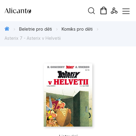
Vyhledávání
Beletrie pro děti
Komiks pro děti
Asterix 7 - Asterix v Helvetii
Novinky
Připravujeme
Bestsellery
Tipy redakce
Beletrie pro děti
Beletrie pro dospělé