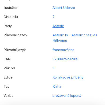
Ilustrátor
Albert Uderzo
Číslo dílu
7
Řady
Asterix
Původní název
Astérix 16 - Astérix chez les
Hélvetes
Původní jazyk
francouzština
EAN
9788025232019
Věk od
8
Edice
Komiksové příběhy
Typ
Kniha
Vazba
brožovaná lepená