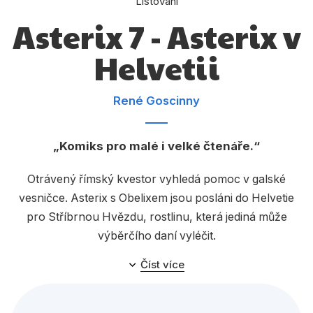
Listování
Dárkové publikace
Asterix 7 - Asterix v
Dárkové zboží
Helvetii
Hobby
Jazyky
René Goscinny
Kalendáře
Komiks
Komiks pro malé i velké čtenáře.
Křížovky
Otrávený římský kvestor vyhledá pomoc v galské
vesničce. Asterix s Obelixem jsou posláni do Helvetie
Kuchařky
pro Stříbrnou Hvězdu, rostlinu, která jediná může
Počítače
výběrčího daní vyléčit.
Poezie
Číst více
Populárně - naučná pro dospělé