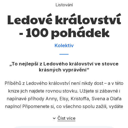
Dárkové publikace
Listování
Ledové království
Dárkové zboží
Hobby
- 100 pohádek
Jazyky
Kolektiv
Kalendáře
Komiks
To nejlepší z Ledového království ve stovce
krásných vyprávění
Křížovky
Kuchařky
Příběhů z Ledového království není nikdy dost – a v této
knize jich najdete rovnou stovku. Užijete si zábavné i
Počítače
napínavé příhody Anny, Elsy, Kristoffa, Svena a Olafa
Poezie
naplno! Připomenete si, co všechno spolu zažili, vydáte
se nimi do hor či na dobrodružné výpravy a poznáte
Populárně - naučná pro dospělé
Číst více
život v Arendelle do poslední sněhové vločky. Sbírka