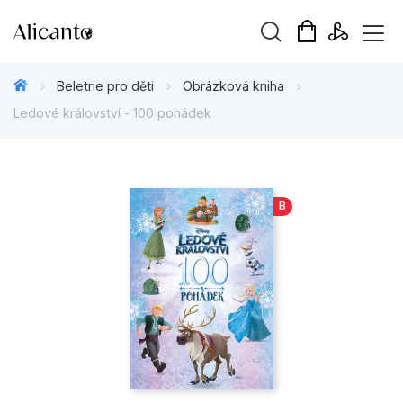
Vyhledávání
Beletrie pro děti
Obrázková kniha
Ledové království - 100 pohádek
Novinky
B
Připravujeme
Bestsellery
Tipy redakce
Beletrie pro děti
Beletrie pro dospělé