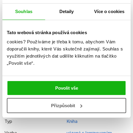
Formát
170x243 mm
Souhlas
Detaily
Více o cookies
Hmotnost
0,431 kg
Jazyk
čeština
Tato webová stránka používá cookies
Řady
Disney - Ledové království
cookies?
Používáme je třeba k tomu, abychom Vám
doporučili knihy, které Vás skutečně zajímají.
Souhlas s
Původní název
Frozen- 365 stories
využitím jednotlivých dat udělíte kliknutím na tlačítko
„Povolit vše“.
Původní jazyk
angličtina
Překladatel
Lucie Jiránková
EAN
9788025259894
Povolit vše
Věk od
4
Přizpůsobit
Edice
100 pohádek
Typ
Kniha
Vazba
vázaná s laminovaným