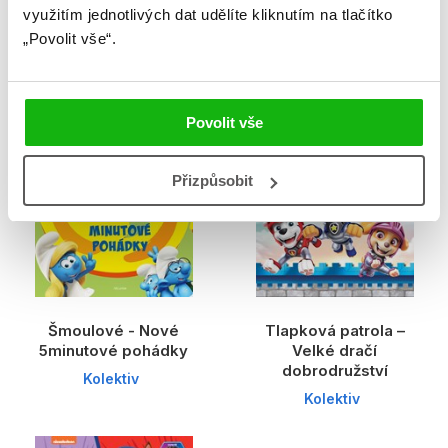
Ariel - 5minutové
Šmoulové - 5minutové
využitím jednotlivých dat udělíte kliknutím na tlačítko
pohádky
pohádky
„Povolit vše“.
Kolektiv
Kolektiv
D
Povolit vše
Přizpůsobit
Šmoulové - Nové
Tlapková patrola –
5minutové pohádky
Velké dračí
dobrodružství
Kolektiv
Kolektiv