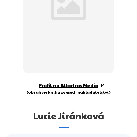
Dárkové publikace
Dárkové zboží
Hobby
Jazyky
Kalendáře
Komiks
Křížovky
Profil na Albatros Media
Kuchařky
(obsahuje knihy ze všech nakladatelství)
Počítače
Lucie Jiránková
Poezie
Populárně - naučná pro dospělé