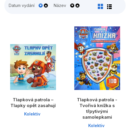
Populárně - naučné pro děti
Datum vydání
Název
Předškoláci
Příroda a zahrada
Společnost, politika
Umění a kultura
Výchova a pedagogika
Young adult
Zdraví a životní styl
Tlapková patrola –
Tlapková patrola -
Všechny kategorie
Tlapky opět zasahují
Tvořivá knížka s
třpytivými
Kolektiv
samolepkami
Kolektiv