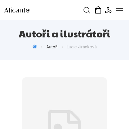
Vyhledávání
Autoři a ilustrátoři
Autoři
Lucie Jiránková
Novinky
Připravujeme
Bestsellery
Tipy redakce
Beletrie pro děti
Beletrie pro dospělé