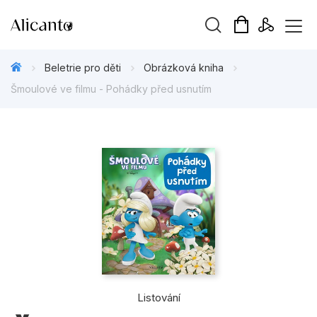
Vyhledávání
Beletrie pro děti
Obrázková kniha
Šmoulové ve filmu - Pohádky před usnutím
Novinky
Připravujeme
Bestsellery
Tipy redakce
Beletrie pro děti
Beletrie pro dospělé
Listování