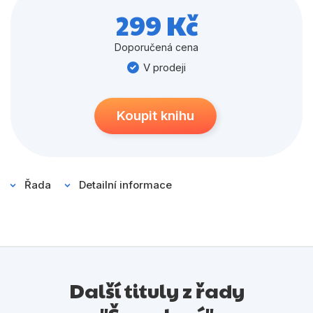
Populárně - naučné pro děti
napínavé šnečí závody? Tato kniha obsahuje čtyři
299 Kč
příhody napsané podle televizního seriálu, a navíc
Předškoláci
absolutní hit – filmový příběh, který vás zavede daleko
Doporučená cena
Příroda a zahrada
za hranice šmoulího světa!
V prodeji
Společnost, politika
Umění a kultura
Koupit knihu
Výchova a pedagogika
Young adult
Řada
Detailní informace
Zdraví a životní styl
Všechny kategorie
Další tituly z řady