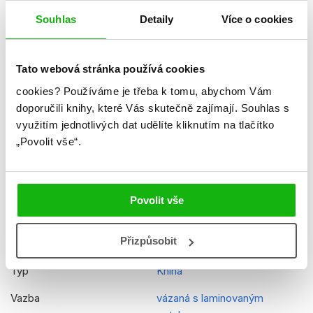
Souhlas
Detaily
Více o cookies
Hmotnost
0,531 kg
Jazyk
čeština
Tato webová stránka používá cookies
Řady
Šmoulové
cookies?
Používáme je třeba k tomu, abychom Vám
Původní název
Smurfs - Bedtime stories
doporučili knihy, které Vás skutečně zajímají.
Souhlas s
využitím jednotlivých dat udělíte kliknutím na tlačítko
Původní jazyk
angličtina
„Povolit vše“.
Překladatel
Lucie Jiránková
EAN
9788025262276
Povolit vše
Věk od
5
Přizpůsobit
Edice
Pohádky před usnutím
Typ
Kniha
Vazba
vázaná s laminovaným