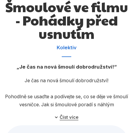
Šmoulové ve filmu
Dárkové publikace
- Pohádky před
Dárkové zboží
Hobby
usnutím
Jazyky
Kolektiv
Kalendáře
Komiks
Je čas na nová šmoulí dobrodružství!
Křížovky
Je čas na nová šmoulí dobrodružství!
Kuchařky
Pohodlně se usaďte a podívejte se, co se děje ve šmoulí
Počítače
vesničce. Jak si šmoulové poradí s náhlým
Poezie
nedostatkem šmoulích bobulí? Co vyplyne z
Číst více
nedorozumění mezi Kuchařem a Koumákem? Osvědčí
Populárně - naučná pro dospělé
se Truhlík s Nešikou jako dobré chůvy? Jak dopadnou