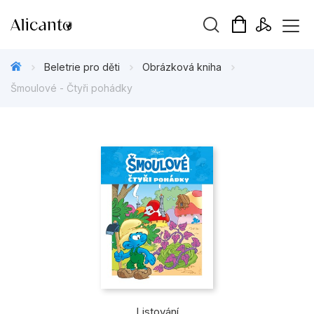
Vyhledávání
Beletrie pro děti
Obrázková kniha
Šmoulové - Čtyři pohádky
Novinky
Připravujeme
Bestsellery
Tipy redakce
Beletrie pro děti
Beletrie pro dospělé
Listování