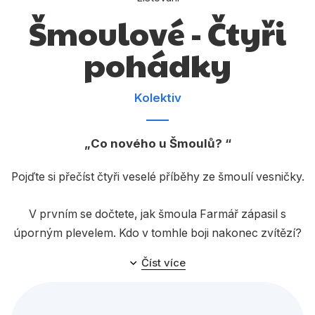
Dárkové publikace
Šmoulové - Čtyři
Dárkové zboží
pohádky
Hobby
Jazyky
Kolektiv
Kalendáře
Co nového u Šmoulů?
Komiks
Křížovky
Pojďte si přečíst čtyři veselé příběhy ze šmoulí vesničky.
Kuchařky
V prvním se dočtete, jak šmoula Farmář zápasil s
Počítače
úporným plevelem. Kdo v tomhle boji nakonec zvítězí?
Druhá pohádka je o tom, jak je těžké těšit svým uměním
Poezie
Číst více
ostatní. Trumpetka by mohl vyprávět! Ve třetím příběhu
Populárně - naučná pro dospělé
uvidíme, že být nenasytný se rozhodně nevyplácí, že,
Mlsoune? A konečně v poslední pohádce se dozvíte,