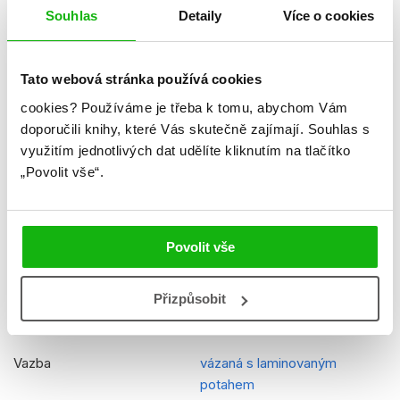
Hmotnost
0,377 kg
Souhlas
Detaily
Více o cookies
Jazyk
čeština
Tato webová stránka používá cookies
Řady
Šmoulové
cookies?
Používáme je třeba k tomu, abychom Vám
Původní název
Smurfs - Character Series
doporučili knihy, které Vás skutečně zajímají.
Souhlas s
využitím jednotlivých dat udělíte kliknutím na tlačítko
Původní jazyk
angličtina
„Povolit vše“.
Překladatel
Lucie Jiránková
EAN
9788025260807
Povolit vše
Věk od
5
Edice
Čtyři pohádky
Přizpůsobit
Typ
Kniha
Vazba
vázaná s laminovaným
potahem