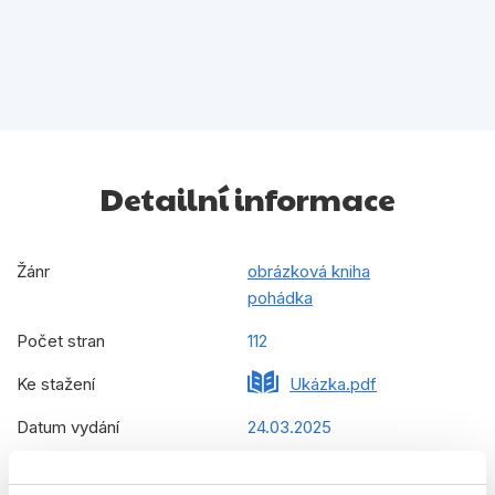
Detailní informace
Žánr
obrázková kniha
pohádka
Počet stran
112
Ke stažení
Ukázka.pdf
Datum vydání
24.03.2025
Formát
160x230 mm