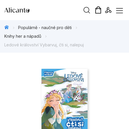
Vyhledávání
Populárně - naučné pro děti
Knihy her a nápadů
Ledové království Vybarvuj, čti si, nalepuj
Novinky
Připravujeme
Bestsellery
Tipy redakce
Beletrie pro děti
Beletrie pro dospělé