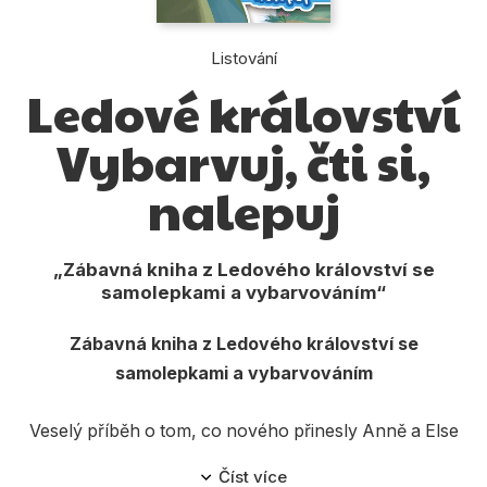
Dárkové publikace
Dárkové zboží
Listování
Ledové království
Hobby
Vybarvuj, čti si,
Jazyky
Kalendáře
nalepuj
Komiks
Křížovky
Zábavná kniha z Ledového království se
samolepkami a vybarvováním
Kuchařky
Zábavná kniha z Ledového království se
Počítače
samolepkami a vybarvováním
Poezie
Veselý příběh o tom, co nového přinesly Anně a Else
Populárně - naučná pro dospělé
přípravy na první královský ples. Vybarvi si oblíbené
Číst více