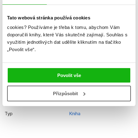
Formát
205x295 mm
Hmotnost
0,103 kg
Tato webová stránka používá cookies
cookies?
Používáme je třeba k tomu, abychom Vám
Jazyk
čeština
doporučili knihy, které Vás skutečně zajímají.
Souhlas s
Ilustrátor
Disney
využitím jednotlivých dat udělíte kliknutím na tlačítko
„Povolit vše“.
Řady
Disney - Ledové království
Původní název
Frozen Read, Color, Paste
Povolit vše
EAN
9788025230138
Věk od
5
Přizpůsobit
Edice
Vybarvuj, čti si, nalepuj
Typ
Kniha