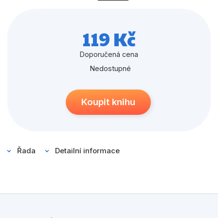
Populárně - naučné pro děti
hrdiny a nelepuj samolepky do obrázků.
Předškoláci
119 Kč
Příroda a zahrada
Doporučená cena
Společnost, politika
Nedostupné
Umění a kultura
Výchova a pedagogika
Koupit knihu
Young adult
Zdraví a životní styl
Řada
Detailní informace
Všechny kategorie