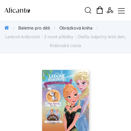
Vyhledávání
Beletrie pro děti
Obrázková kniha
Ledové království - 2 nové příběhy - Olafův báječný letní den,
Královská cesta
Novinky
Připravujeme
Bestsellery
Tipy redakce
Beletrie pro děti
Beletrie pro dospělé