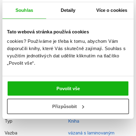
Ke stažení
Ukázka.pdf
Souhlas
Detaily
Více o cookies
Datum vydání
01.07.2015
Formát
208x285 mm
Tato webová stránka používá cookies
Hmotnost
0,404 kg
cookies?
Používáme je třeba k tomu, abychom Vám
doporučili knihy, které Vás skutečně zajímají.
Souhlas s
Jazyk
čeština
využitím jednotlivých dat udělíte kliknutím na tlačítko
Ilustrátor
Walt Disney
„Povolit vše“.
Řady
Disney - Ledové království
Původní název
Frozen Olaf´s perfect sum
Povolit vše
EAN
9788025233405
Přizpůsobit
Věk od
3
Typ
Kniha
Vazba
vázaná s laminovaným