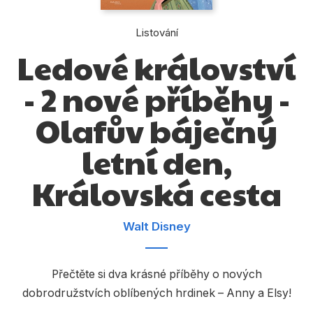
Dárkové publikace
Listování
Dárkové zboží
Ledové království
Hobby
- 2 nové příběhy -
Jazyky
Olafův báječný
Kalendáře
Komiks
letní den,
Křížovky
Královská cesta
Kuchařky
Walt Disney
Počítače
Poezie
Přečtěte si dva krásné příběhy o nových
Populárně - naučná pro dospělé
dobrodružstvích oblíbených hrdinek – Anny a Elsy!