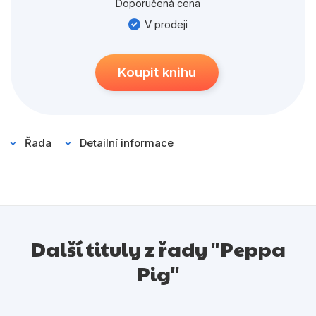
Populárně - naučné pro děti
Doporučená cena
V prodeji
Předškoláci
Příroda a zahrada
Koupit knihu
Společnost, politika
Umění a kultura
Výchova a pedagogika
Řada
Detailní informace
Young adult
Zdraví a životní styl
Další tituly z řady "Peppa
Všechny kategorie
Pig"