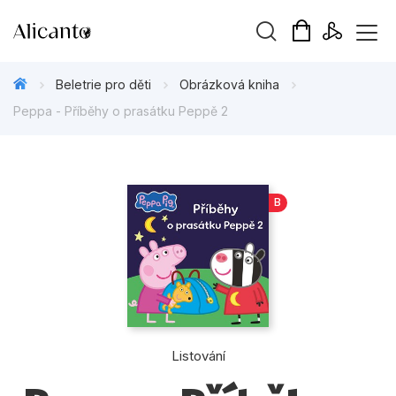
Vyhledávání
Beletrie pro děti
Obrázková kniha
Peppa - Příběhy o prasátku Peppě 2
Novinky
B
Připravujeme
Bestsellery
Tipy redakce
Beletrie pro děti
Listování
Beletrie pro dospělé