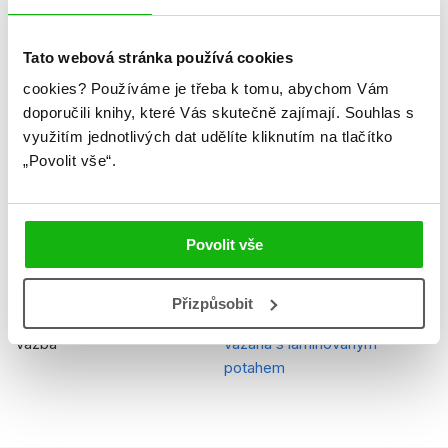
Řady
Peppa Pig
Tato webová stránka používá cookies
Původní název
Peppa Pig Peppa Pig Tiny
cookies?
Používáme je třeba k tomu, abychom Vám
Creatures, Peppa Pig Family
doporučili knihy, které Vás skutečně zajímají.
Souhlas s
Computer, Peppa Goes
využitím jednotlivých dat udělíte kliknutím na tlačítko
Swimming, Peppa Pig Recycl
„Povolit vše“.
Původní jazyk
angličtina
EAN
9788025261941
Povolit vše
Věk od
3
Přizpůsobit
Typ
Kniha
Vazba
vázaná s laminovaným
potahem