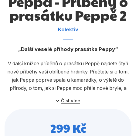
Peppa - Příběhy o
Dárkové publikace
prasátku Peppě 2
Dárkové zboží
Hobby
Kolektiv
Jazyky
Další veselé příhody prasátka Peppy
Kalendáře
Komiks
V další knížce příběhů o prasátku Peppě najdete čtyři
nové příběhy vaší oblíbené hrdinky. Přečtete si o tom,
Křížovky
jak Peppa poprvé spala u kamarádky, o výletě do
Kuchařky
přírody, o tom, jak si Peppa moc přála nové brýle, a
nakonec o nastydlém Tomíkovi. Pěkné čtení!
Počítače
Číst více
Poezie
299 Kč
Populárně - naučná pro dospělé