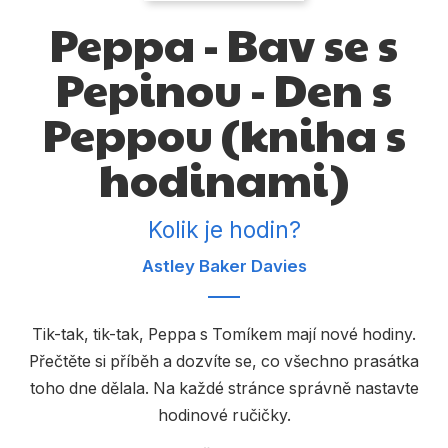
Dárkové publikace
Peppa - Bav se s
Dárkové zboží
Pepinou - Den s
Hobby
Peppou (kniha s
Jazyky
hodinami)
Kalendáře
Komiks
Kolik je hodin?
Křížovky
Astley Baker Davies
Kuchařky
Počítače
Tik-tak, tik-tak, Peppa s Tomíkem mají nové hodiny.
Přečtěte si příběh a dozvíte se, co všechno prasátka
Poezie
toho dne dělala. Na každé stránce správně nastavte
Populárně - naučná pro dospělé
hodinové ručičky.