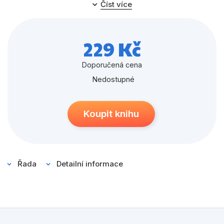
Populárně - naučné pro děti
Číst více
Předškoláci
Příroda a zahrada
229 Kč
Společnost, politika
Doporučená cena
Nedostupné
Umění a kultura
Výchova a pedagogika
Koupit knihu
Young adult
Zdraví a životní styl
Řada
Detailní informace
Všechny kategorie