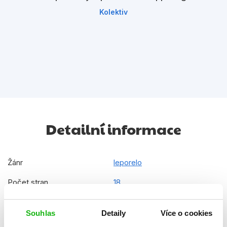
Kolektiv
Detailní informace
Žánr
leporelo
Počet stran
18
Datum vydání
01.10.2014
Souhlas
Detaily
Více o cookies
Formát
226x280 mm