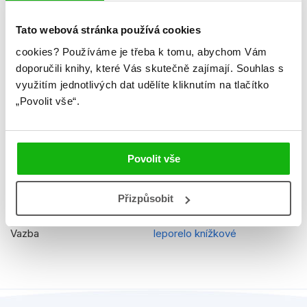
Hmotnost
0,388 kg
Tato webová stránka používá cookies
Jazyk
čeština
cookies?
Používáme je třeba k tomu, abychom Vám
doporučili knihy, které Vás skutečně zajímají.
Souhlas s
Řady
Peppa Pig
využitím jednotlivých dat udělíte kliknutím na tlačítko
Původní název
Peppa Pig Fun With Clocks
„Povolit vše“.
EAN
9788025232132
Věk od
3
Povolit vše
Edice
Kniha s hodinami
Přizpůsobit
Typ
Kniha
Vazba
leporelo knížkové