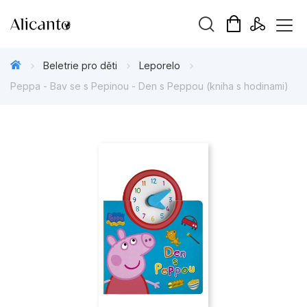
Vyhledávání
Beletrie pro děti
Leporelo
Peppa - Bav se s Pepinou - Den s Peppou (kniha s hodinami)
Novinky
Připravujeme
Bestsellery
Tipy redakce
Beletrie pro děti
Beletrie pro dospělé