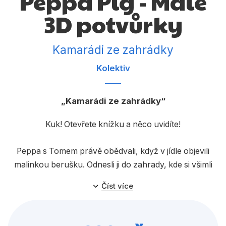
Peppa Pig - Malé
Dárkové publikace
3D potvůrky
Dárkové zboží
Hobby
Kamarádi ze zahrádky
Jazyky
Kolektiv
Kalendáře
Kamarádi ze zahrádky
Komiks
Kuk! Otevřete knížku a něco uvidíte!
Křížovky
Kuchařky
Peppa s Tomem právě obědvali, když v jídle objevili
malinkou berušku. Odnesli ji do zahrady, kde si všimli
Počítače
spousty dalších mrňavých zvířátek. Z téhle knížky na
Poezie
Číst více
vás taky vykouknou!
Populárně - naučná pro dospělé