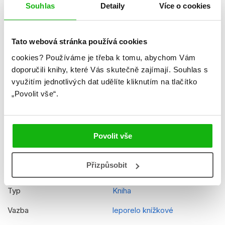
Hmotnost
0,553 kg
Souhlas
Detaily
Více o cookies
Jazyk
čeština
Řady
Peppa Pig
Tato webová stránka používá cookies
cookies?
Používáme je třeba k tomu, abychom Vám
Původní název
Peppa Pig - Peppa´s PopUP
doporučili knihy, které Vás skutečně zajímají.
Souhlas s
Minibeasts
využitím jednotlivých dat udělíte kliknutím na tlačítko
Původní jazyk
angličtina
„Povolit vše“.
Překladatel
Vladimíra Sehnoutková
EAN
9788025260227
Povolit vše
Věk od
2
Přizpůsobit
Edice
Leporela
Typ
Kniha
Vazba
leporelo knížkové