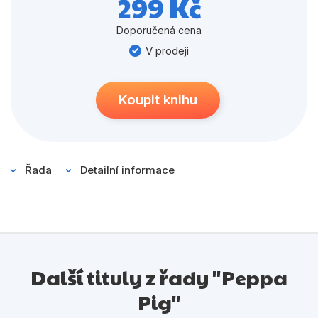
299 Kč
Populárně - naučné pro děti
Předškoláci
Doporučená cena
V prodeji
Příroda a zahrada
Společnost, politika
Koupit knihu
Umění a kultura
Výchova a pedagogika
Young adult
Řada
Detailní informace
Zdraví a životní styl
Všechny kategorie
Další tituly z řady "Peppa
Pig"