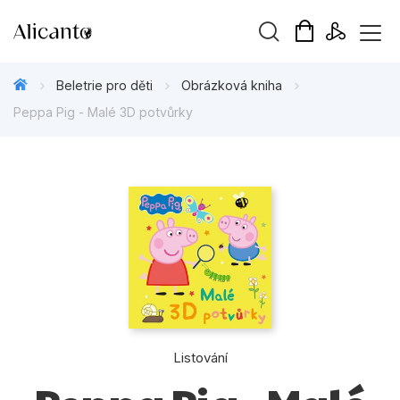
Vyhledávání
Beletrie pro děti
Obrázková kniha
Peppa Pig - Malé 3D potvůrky
Novinky
Připravujeme
Bestsellery
Tipy redakce
Beletrie pro děti
Listování
Beletrie pro dospělé