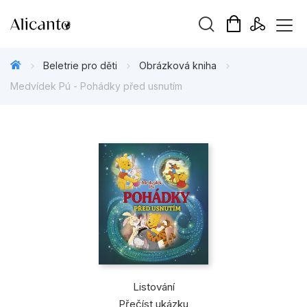
Vyhledávání
Beletrie pro děti
Obrázková kniha
Medvídek Pú - Pohádky před usnutím
Novinky
Připravujeme
Bestsellery
Tipy redakce
Beletrie pro děti
Beletrie pro dospělé
Listování
Přečíst ukázku