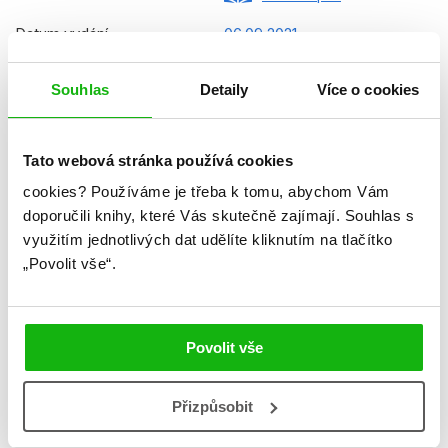
Datum vydání
06.09.2021
Formát
200x223 mm
Souhlas
Detaily
Více o cookies
Hmotnost
0,42 kg
Jazyk
čeština
Tato webová stránka používá cookies
Řady
Disney - Medvídek Pú
cookies?
Používáme je třeba k tomu, abychom Vám
doporučili knihy, které Vás skutečně zajímají.
Souhlas s
Původní název
Winnie the Pooh My First
využitím jednotlivých dat udělíte kliknutím na tlačítko
Bedtime Storybook
„Povolit vše“.
EGM21GLO0130
Původní jazyk
angličtina
Povolit vše
Překladatel
Petra Vichrová
EAN
9788025249826
Přizpůsobit
Věk od
6