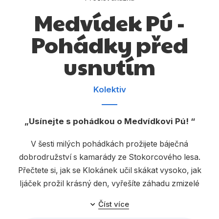
Dárkové publikace
Medvídek Pú -
Dárkové zboží
Pohádky před
Hobby
usnutím
Jazyky
Kalendáře
Kolektiv
Komiks
Usínejte s pohádkou o Medvídkovi Pú!
Křížovky
Kuchařky
V šesti milých pohádkách prožijete báječná
dobrodružství s kamarády ze Stokorcového lesa.
Počítače
Přečtete si, jak se Klokánek učil skákat vysoko, jak
Poezie
Ijáček prožil krásný den, vyřešíte záhadu zmizelé
zeleniny z Králíčkovy zahrádky, zahrajete si pěknou
Populárně - naučná pro dospělé
Číst více
hru na laskavost, prožijete pěkný letní den s Púem a