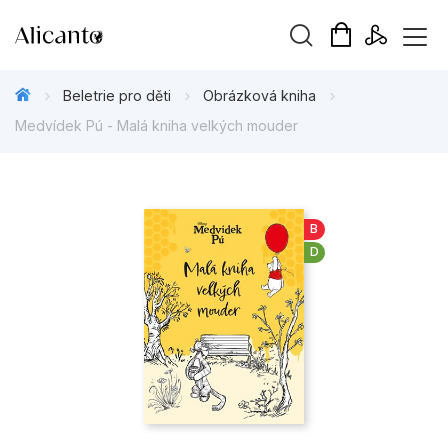
Vyhledávání
Beletrie pro děti
Obrázková kniha
Medvídek Pú - Malá kniha velkých mouder
Novinky
B
D
Připravujeme
Bestsellery
Tipy redakce
Beletrie pro děti
Beletrie pro dospělé