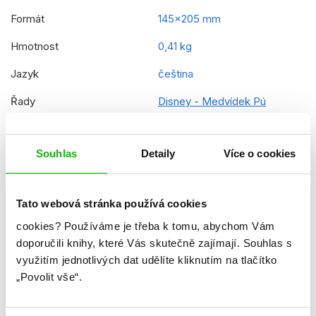
Formát
145x205 mm
Hmotnost
0,41 kg
Jazyk
čeština
Řady
Disney - Medvídek Pú
Původní název
Winnie the Pooh - The Little
Book of Pooh´s Wisdom
Souhlas
Detaily
Více o cookies
Původní jazyk
angličtina
EAN
9788025263068
Tato webová stránka používá cookies
cookies?
Používáme je třeba k tomu, abychom Vám
Věk od
12
doporučili knihy, které Vás skutečně zajímají.
Souhlas s
Typ
Kniha
využitím jednotlivých dat udělíte kliknutím na tlačítko
„Povolit vše“.
Vazba
vázaná s laminovaným
potahem a ořízkou