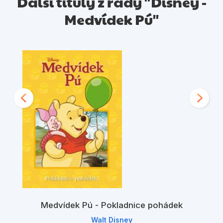
Další tituly z řady "Disney -
Medvídek Pú"
Medvídek Pú - Pokladnice pohádek
Walt Disney