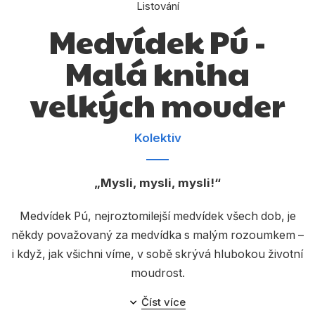
Dárkové publikace
Listování
Medvídek Pú -
Dárkové zboží
Malá kniha
Hobby
velkých mouder
Jazyky
Kalendáře
Kolektiv
Komiks
Křížovky
Mysli, mysli, mysli!
Kuchařky
Medvídek Pú, nejroztomilejší medvídek všech dob, je
Počítače
někdy považovaný za medvídka s malým rozoumkem –
i když, jak všichni víme, v sobě skrývá hlubokou životní
Poezie
moudrost.
Populárně - naučná pro dospělé
Číst více
V této knize najdete inspirativní citáty pro každou