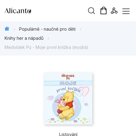
Vyhledávání
Populárně - naučné pro děti
Knihy her a nápadů
Medvídek Pú - Moje první knížka (modrá)
Novinky
Připravujeme
Bestsellery
Tipy redakce
Beletrie pro děti
Beletrie pro dospělé
Listování