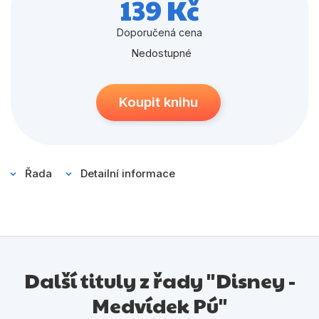
139 Kč
Populárně - naučné pro děti
Předškoláci
Doporučená cena
Nedostupné
Příroda a zahrada
Společnost, politika
Koupit knihu
Umění a kultura
Výchova a pedagogika
Young adult
Řada
Detailní informace
Zdraví a životní styl
Všechny kategorie
Další tituly z řady "Disney -
Medvídek Pú"