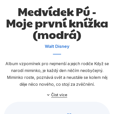
Dárkové publikace
Medvídek Pú -
Dárkové zboží
Moje první knížka
Hobby
(modrá)
Jazyky
Kalendáře
Walt Disney
Komiks
Křížovky
Album vzpomínek pro nejmenší a jejich rodiče Když se
narodí miminko, je každý den něčím neobyčejný.
Kuchařky
Miminko roste, poznává svět a neustále se kolem něj
Počítače
děje něco nového, co stojí za zvěčnění.
Poezie
Číst více
Populárně - naučná pro dospělé