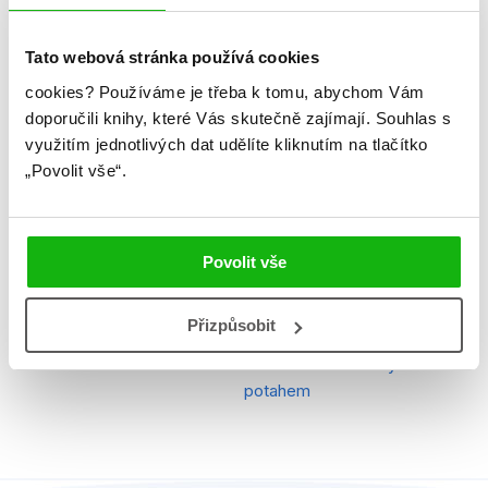
Jazyk
čeština
Tato webová stránka používá cookies
Ilustrátor
Walt Disney
cookies?
Používáme je třeba k tomu, abychom Vám
Řady
Disney - Medvídek Pú
doporučili knihy, které Vás skutečně zajímají.
Souhlas s
využitím jednotlivých dat udělíte kliknutím na tlačítko
Původní název
WtP Baby book
„Povolit vše“.
EAN
9788025232477
Věk od
0
Povolit vše
Edice
Moje první knížka
Typ
Kniha
Přizpůsobit
Vazba
vázaná s laminovaným
potahem