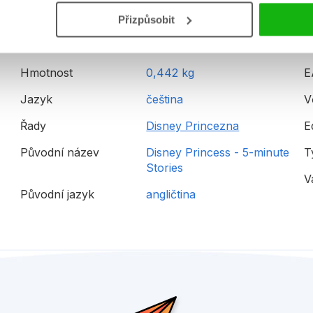
Detailní informace
Přizpůsobit
Hmotnost
0,442 kg
E
Jazyk
čeština
V
Řady
Disney Princezna
E
Původní název
Disney Princess - 5-minute
T
Stories
V
Původní jazyk
angličtina