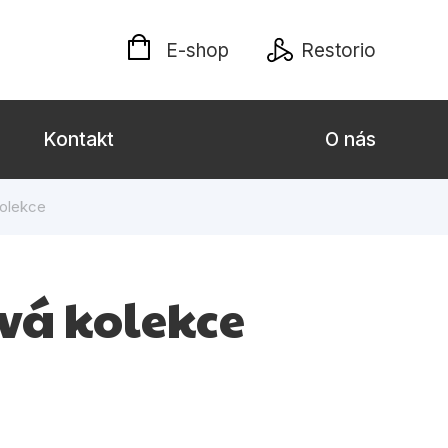
E-shop
Restorio
Kontakt
O nás
kolekce
 dospělé
Dárkové publikace
Jazyky
ová kolekce
Křížovky
Poezie
naučné pro děti
Předškoláci
hrada
Společnost, politika