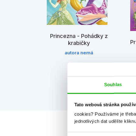
Princezna - Pohádky z
Pr
krabičky
Na vlásku
autora nemá
sney
Souhlas
Tato webová stránka použív
cookies?
Používáme je třeba
jednotlivých dat udělíte klikn