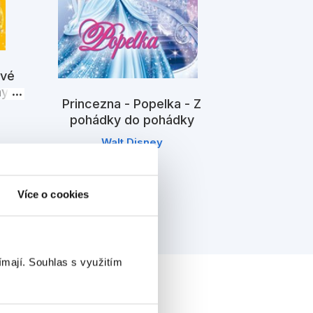
ové
ny
Princezna - Popelka - Z
Na vlásk
pohádky do pohádky
světem odv
zábav
Walt Disney
K
Více o cookies
ímají.
Souhlas s využitím