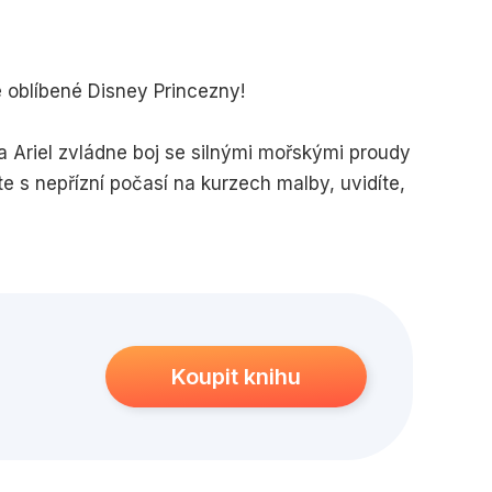
edagogika
Young adult
e oblíbené Disney Princezny!
da Ariel zvládne boj se silnými mořskými proudy
te s nepřízní počasí na kurzech malby, uvidíte,
hurkou se ocitnete mezi obry. Poznáte, že
ždé situaci!
Koupit knihu