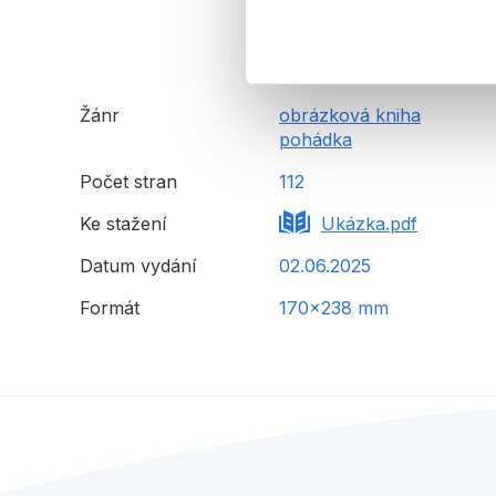
Žánr
obrázková kniha
pohádka
Počet stran
112
Ke stažení
Ukázka.pdf
Datum vydání
02.06.2025
Formát
170x238 mm