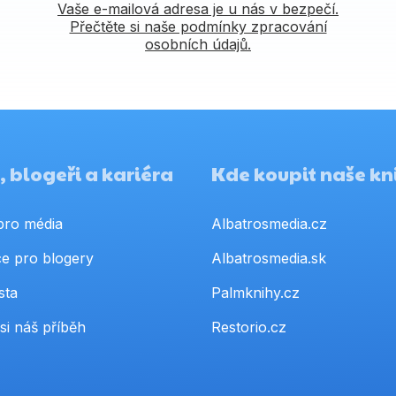
Vaše e-mailová adresa je u nás v bezpečí.
Přečtěte si naše podmínky zpracování
osobních údajů.
 blogeři a kariéra
Kde koupit naše kn
pro média
Albatrosmedia.cz
e pro blogery
Albatrosmedia.sk
sta
Palmknihy.cz
si náš příběh
Restorio.cz