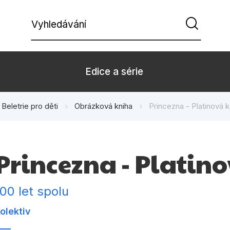
Vyhledávání
Edice a série
Beletrie pro děti
Obrázková kniha
Princezna - Platinová 
Beletrie pro děti
Beletrie pro
Dárkové zboží
Hobby
Princezna - Platin
Kalendáře
Komiks
Kuchařky
Počítače
100 let spolu
Populárně - naučná pro
Populárně - 
olektiv
dospělé
Příroda a za