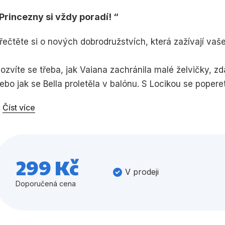
Princezny si vždy poradí!
Umění a kultura
Výchova a p
Zdraví a životní styl
řečtěte si o nových dobrodružstvích, která zažívají vaš
ozvíte se třeba, jak Vaiana zachránila malé želvičky, z
ebo jak se Bella proletěla v balónu. S Locikou se popere
Všechny kategorie
da se Tianě podaří vypěstovat pálivé papričky a se Sně
Číst více
dvážné, pracovité a vynalézavé princezny si poradí v ka
299 Kč
V prodeji
Doporučená cena