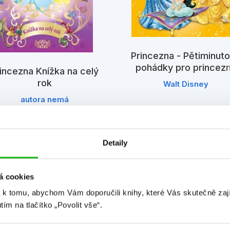
Princezna - Pětiminut
pohádky pro princez
incezna Knížka na celý
(žlutá kniha)
rok
Walt Disney
autora nemá
Detaily
á cookies
 k tomu, abychom Vám doporučili knihy, které Vás skutečně zaj
utím na tlačítko „Povolit vše“.