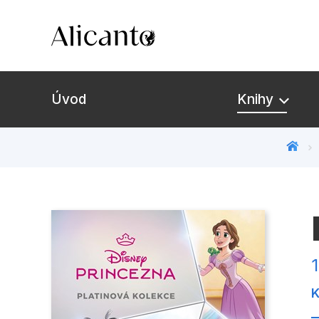
Úvod
Knihy
Novinky
Připravujeme
Bestsellery
K
Tipy redakce