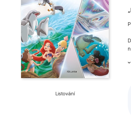
P
D
n
z
o
Listování