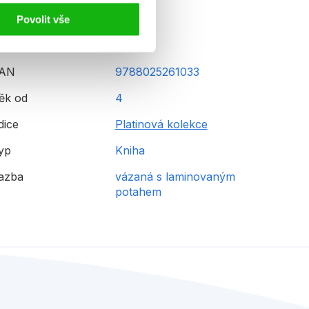
Povolit vše
AN
9788025261033
ěk od
4
dice
Platinová kolekce
yp
Kniha
azba
vázaná s laminovaným
potahem