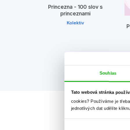
Princezna - 100 slov s
princeznami
Kolektiv
P
- Tiana
iv
Souhlas
Tato webová stránka použív
cookies?
Používáme je třeba
jednotlivých dat udělíte klikn