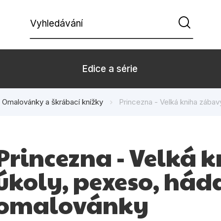
Vyhledávání
Edice a série
Omalovánky a škrábací knížky
Princezna - Velká kniha zábav
Beletrie pro děti
Beletrie pro
Dárkové zboží
Hobby
Princezna - Velká 
Kalendáře
Komiks
úkoly, pexeso, hád
Kuchařky
Počítače
omalovánky
Populárně - naučná pro
Populárně - 
dospělé
Příroda a za