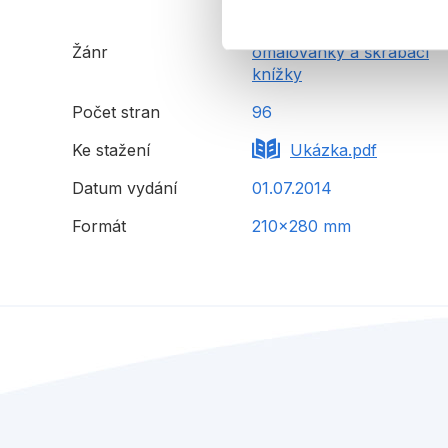
Žánr
omalovánky a škrábací
knížky
Počet stran
96
Ke stažení
Ukázka.pdf
Datum vydání
01.07.2014
Formát
210x280 mm