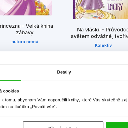
rincezna - Velká kniha
Na vlásku - Průvodc
zábavy
světem odvážné, tvoři
autora nemá
zábavné Lociky
Kolektiv
Detaily
á cookies
 k tomu, abychom Vám doporučili knihy, které Vás skutečně zaj
utím na tlačítko „Povolit vše“.
Detailní informace