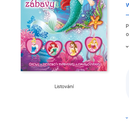
W
P
o
Listování