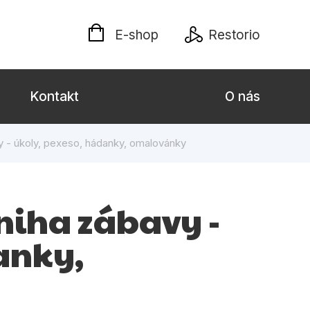
E-shop
Restorio
Kontakt
O nás
y - úkoly, pexeso, hádanky, omalovánky
 dospělé
Dárkové publikace
Jazyky
kniha zábavy -
Křížovky
anky,
Poezie
naučné pro děti
Předškoláci
hrada
Společnost, politika