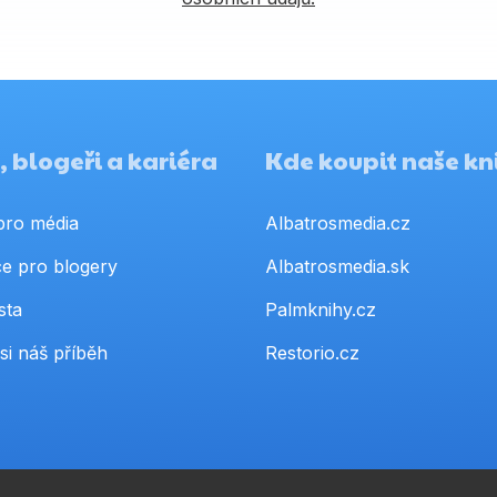
 blogeři a kariéra
Kde koupit naše kn
pro média
Albatrosmedia.cz
e pro blogery
Albatrosmedia.sk
sta
Palmknihy.cz
si náš příběh
Restorio.cz