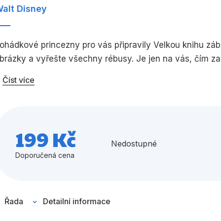
alt Disney
Umění a kultura
Výchova a p
Zdraví a životní styl
ohádkové princezny pro vás připravily Velkou knihu zábav
brázky a vyřešte všechny rébusy. Je jen na vás, čím zač
Číst více
Všechny kategorie
199 Kč
Nedostupné
Doporučená cena
Řada
Detailní informace