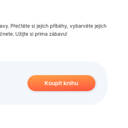
edagogika
Young adult
y. Přečtěte si jejich příběhy, vybarvěte jejich
nete. Užijte si prima zábavu!
Koupit knihu