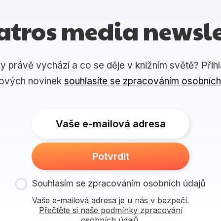
atros media newsle
ky právě vychází a co se děje v knižním světě? Přih
lových novinek
souhlasíte se zpracováním osobních
Vaše e-mailová adresa
Potvrdit
Souhlasím se zpracováním osobních údajů
Vaše e-mailová adresa je u nás v bezpečí.
Přečtěte si naše podmínky zpracování
osobních údajů.