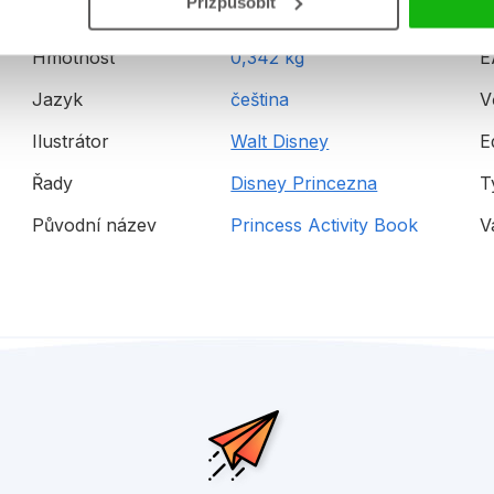
Přizpůsobit
Hmotnost
0,342 kg
E
Jazyk
čeština
V
Ilustrátor
Walt Disney
E
Řady
Disney Princezna
T
Původní název
Princess Activity Book
V