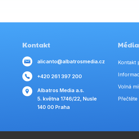
Kontakt
Média,
alicanto@albatrosmedia.cz
Kontakt 
Informac
+420 261 397 200
Volná mí
Albatros Media a.s.
5. května 1746/22, Nusle
Přečtěte 
140 00 Praha