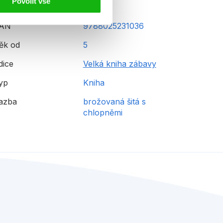
Povolit vše
AN
9788025231036
ěk od
5
dice
Velká kniha zábavy
yp
Kniha
azba
brožovaná šitá s
chlopněmi