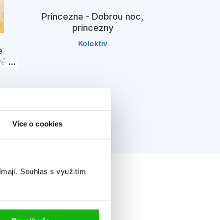
Princezna - Dobrou noc,
princezny
Princezna 
Kolektiv
Sn
e
K
vé a
Více o cookies
ímají.
Souhlas s využitím