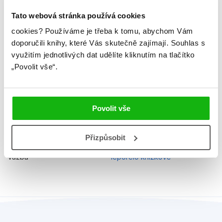
Řady
Disney Pixar - Auta
Tato webová stránka používá cookies
Původní název
Cars Super Puzzle Book - 30
cookies?
Používáme je třeba k tomu, abychom Vám
pcs
doporučili knihy, které Vás skutečně zajímají.
Souhlas s
využitím jednotlivých dat udělíte kliknutím na tlačítko
Původní jazyk
angličtina
„Povolit vše“.
EAN
9788025238707
Věk od
5
Povolit vše
Edice
Kniha puzzle - 30 dílků
Typ
Kniha + doplněk
Přizpůsobit
Vazba
leporelo knížkové