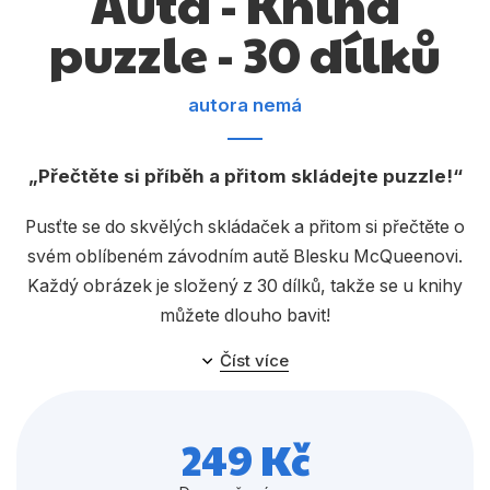
Auta - Kniha
Dárkové publikace
puzzle - 30 dílků
Dárkové zboží
Hobby
autora nemá
Jazyky
Přečtěte si příběh a přitom skládejte puzzle!
Kalendáře
Komiks
Pusťte se do skvělých skládaček a přitom si přečtěte o
svém oblíbeném závodním autě Blesku McQueenovi.
Křížovky
Každý obrázek je složený z 30 dílků, takže se u knihy
Kuchařky
můžete dlouho bavit!
Počítače
Číst více
Poezie
249 Kč
Populárně - naučná pro dospělé