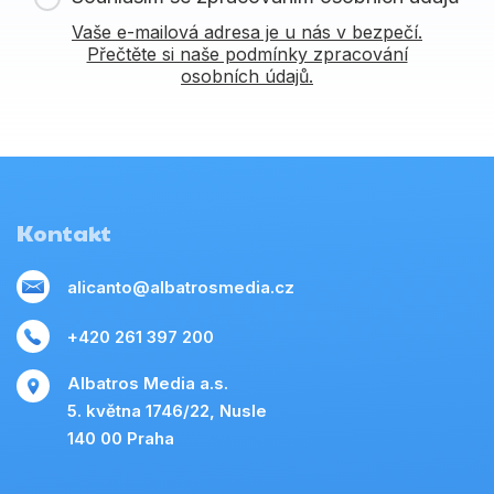
Vaše e-mailová adresa je u nás v bezpečí.
Přečtěte si naše podmínky zpracování
osobních údajů.
Kontakt
alicanto@albatrosmedia.cz
+420 261 397 200
Albatros Media a.s.
5. května 1746/22, Nusle
140 00 Praha