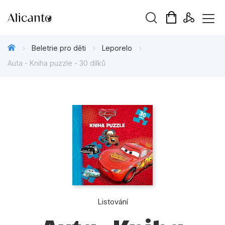
Vyhledávání
Beletrie pro děti
Leporelo
Auta - Kniha puzzle - 30 dílků
Novinky
Připravujeme
Bestsellery
Tipy redakce
Beletrie pro děti
Listování
Beletrie pro dospělé