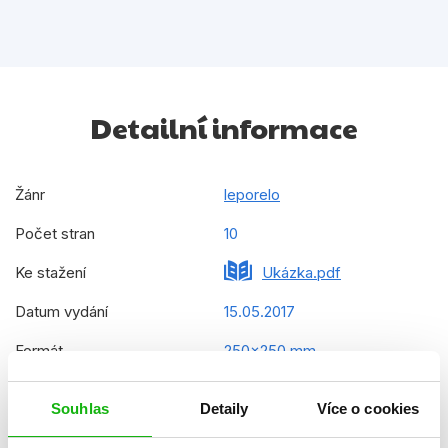
Detailní informace
Žánr
leporelo
Počet stran
10
Ke stažení
Ukázka.pdf
Datum vydání
15.05.2017
Formát
250x250 mm
Hmotnost
0,737 kg
Souhlas
Detaily
Více o cookies
Jazyk
čeština