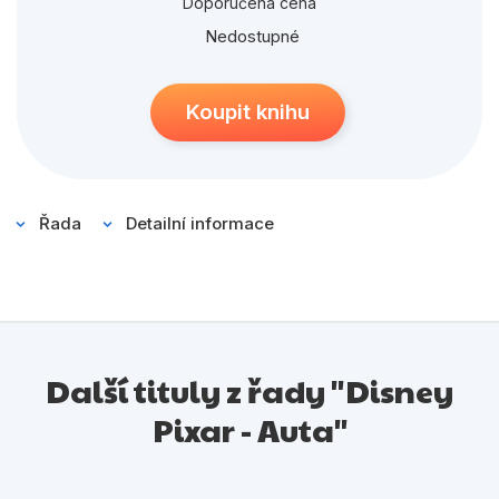
Populárně - naučné pro děti
Doporučená cena
Nedostupné
Předškoláci
Příroda a zahrada
Koupit knihu
Společnost, politika
Umění a kultura
Výchova a pedagogika
Řada
Detailní informace
Young adult
Zdraví a životní styl
Další tituly z řady "Disney
Všechny kategorie
Pixar - Auta"