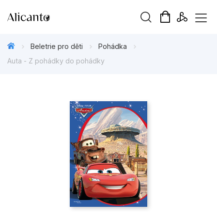
Vyhledávání
Beletrie pro děti
Pohádka
Auta - Z pohádky do pohádky
Novinky
Připravujeme
Bestsellery
Tipy redakce
Beletrie pro děti
Beletrie pro dospělé