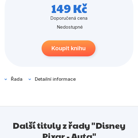
Populárně - naučné pro děti
149 Kč
Předškoláci
Doporučená cena
Příroda a zahrada
Nedostupné
Společnost, politika
Koupit knihu
Umění a kultura
Výchova a pedagogika
Young adult
Řada
Detailní informace
Zdraví a životní styl
Všechny kategorie
Další tituly z řady "Disney
Pixar - Auta"