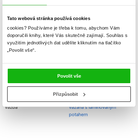
Jazyk
čeština
Tato webová stránka používá cookies
Ilustrátor
Pixar
cookies?
Používáme je třeba k tomu, abychom Vám
Řady
Disney Pixar - Auta
doporučili knihy, které Vás skutečně zajímají.
Souhlas s
využitím jednotlivých dat udělíte kliknutím na tlačítko
Původní název
Cars
„Povolit vše“.
EAN
9788025234976
Věk od
3
Povolit vše
Edice
Z pohádky do pohádky
Přizpůsobit
Typ
Kniha
Vazba
vázaná s laminovaným
potahem