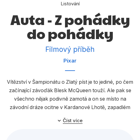
Dárkové publikace
Listování
Auta - Z pohádky
Dárkové zboží
do pohádky
Hobby
Jazyky
Filmový příběh
Kalendáře
Pixar
Komiks
Křížovky
Vítězství v Šampionátu o Zlatý píst je to jediné, po čem
Kuchařky
začínající závoďák Blesk McQueen touží. Ale pak se
všechno nějak podivně zamotá a on se místo na
Počítače
závodní dráze ocitne v Kardanové Lhotě, zapadlém
Poezie
městečku na staré Silnici 66. Tam Blesk přijde na to, že
Číst více
život nejsou jen závody a že v něm nevyhrává ten, kdo
Populárně - naučná pro dospělé
zrovna první přejede cílovou čáru.