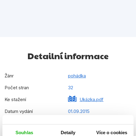
Detailní informace
Žánr
pohádka
Počet stran
32
Ke stažení
Ukázka.pdf
Datum vydání
01.09.2015
Formát
205x285 mm
Souhlas
Detaily
Více o cookies
Hmotnost
0,427 kg