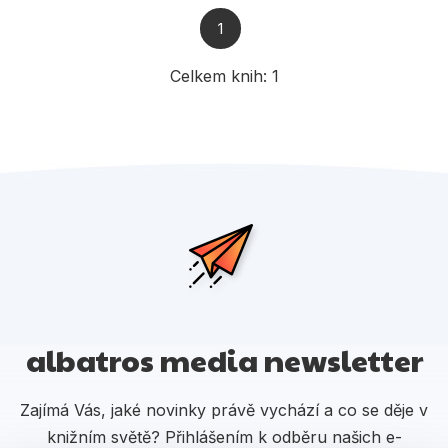
Populárně - naučné pro děti
1
Předškoláci
Celkem knih:
1
Příroda a zahrada
Společnost, politika
Umění a kultura
Výchova a pedagogika
Young adult
Zdraví a životní styl
albatros media newsletter
Všechny kategorie
Zajímá Vás, jaké novinky právě vychází a co se děje v
knižním světě? Přihlášením k odběru našich e-