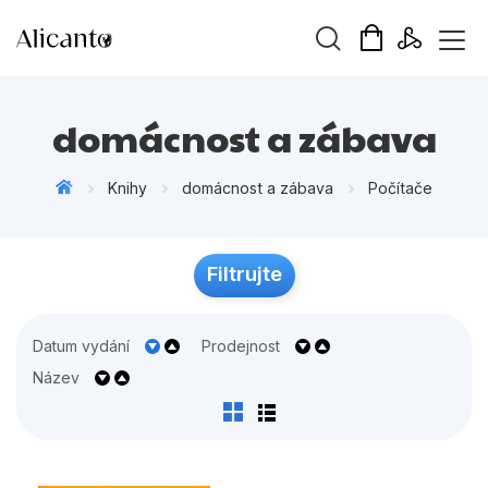
Vyhledávání
domácnost a zábava
Knihy
domácnost a zábava
Počítače
Novinky
Filtrujte
ek
Připravujeme
Bestsellery
Datum vydání
Prodejnost
Tipy redakce
Název
Beletrie pro děti
Beletrie pro dospělé