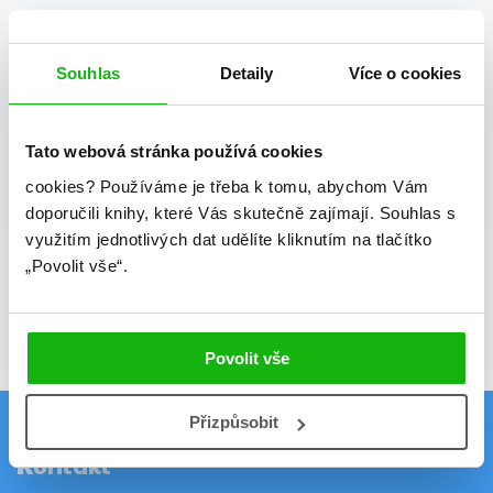
mailových novinek
souhlasíte se zpracováním
osobních údajů
.
Souhlas
Detaily
Více o cookies
Vaše e-mailová adresa
Tato webová stránka používá cookies
Potvrdit
cookies?
Používáme je třeba k tomu, abychom Vám
doporučili knihy, které Vás skutečně zajímají.
Souhlas s
Souhlasím se zpracováním osobních údajů
využitím jednotlivých dat udělíte kliknutím na tlačítko
Vaše e-mailová adresa je u nás v bezpečí.
„Povolit vše“.
Přečtěte si naše podmínky zpracování
osobních údajů.
Povolit vše
Přizpůsobit
Kontakt