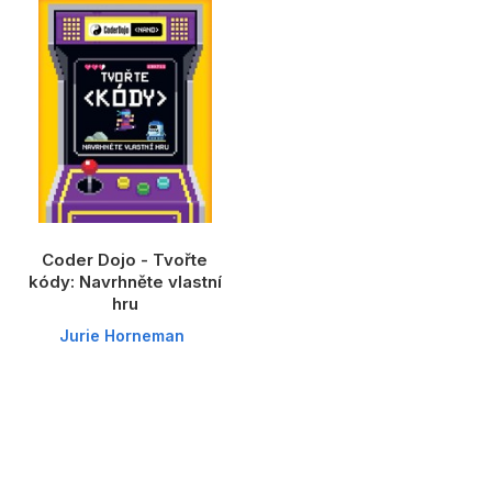
Dárkové publikace
Dárkové zboží
Hobby
Jazyky
Kalendáře
Komiks
Coder Dojo - Tvořte
Křížovky
kódy: Navrhněte vlastní
hru
Kuchařky
Jurie Horneman
Počítače
Poezie
Populárně - naučná pro dospělé