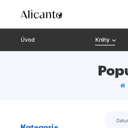
Úvod
Knihy
Novinky
Popu
Připravujeme
Bestsellery
Tipy redakce
Datu
Kategorie