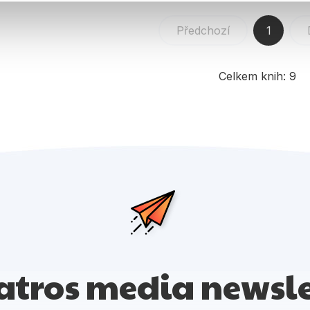
Předchozí
1
Celkem knih:
9
atros media newsle