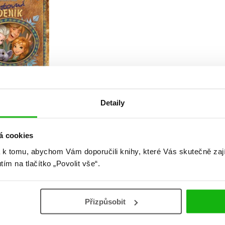
Detaily
 království
záře Cestovní
deník
á cookies
 Matheson
,
 k tomu, abychom Vám doporučili knihy, které Vás skutečně zaj
ica Julius
utím na tlačítko „Povolit vše“.
Přizpůsobit