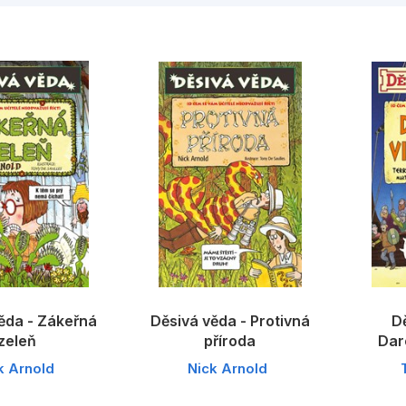
Umění a kultura
Výchova a p
Zdraví a životní styl
Všechny kategorie
ěda - Zákeřná
Děsivá věda - Protivná
Dě
zeleň
příroda
Dar
k Arnold
Nick Arnold