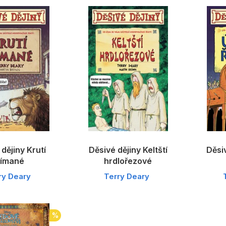
dějiny Krutí
Děsivé dějiny Keltští
Děsi
ímané
hrdlořezové
ry Deary
Terry Deary
%