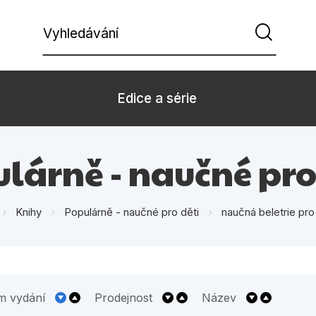
Vyhledávání
Edice a série
Beletrie pro děti
Beletrie pro
lárně - naučné pro
Dárkové zboží
Hobby
Knihy
Populárně - naučné pro děti
naučná beletrie pro
Kalendáře
Komiks
Kuchařky
Počítače
Populárně - naučná pro
Populárně - 
dospělé
m vydání
Prodejnost
Název
Příroda a za