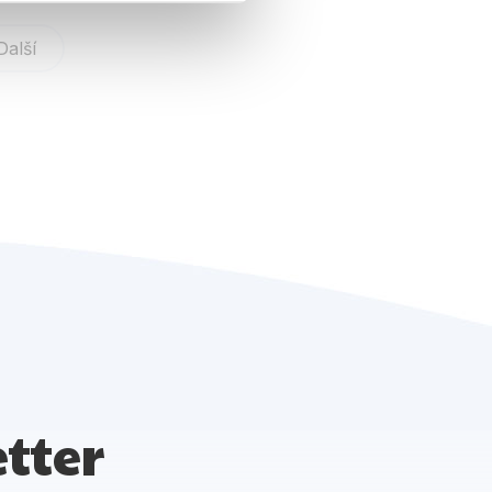
Další
tter