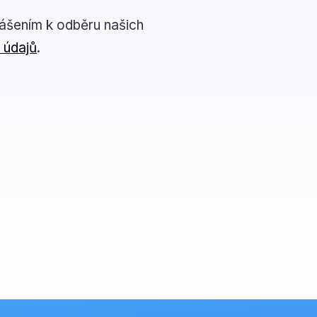
lášením k odběru našich
 údajů
.