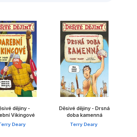
edagogika
Young adult
sivé dějiny -
Děsivé dějiny - Drsná
ební Vikingové
doba kamenná
Terry Deary
Terry Deary