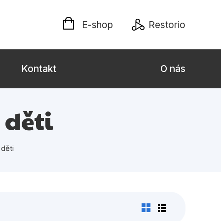
E-shop
Restorio
Kontakt
O nás
 dospělé
Dárkové publikace
 děti
Jazyky
 děti
Křížovky
Poezie
naučné pro děti
Předškoláci
hrada
Společnost, politika