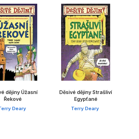
vé dějiny Úžasní
Děsivé dějiny Strašliví
Řekové
Egypťané
Terry Deary
Terry Deary