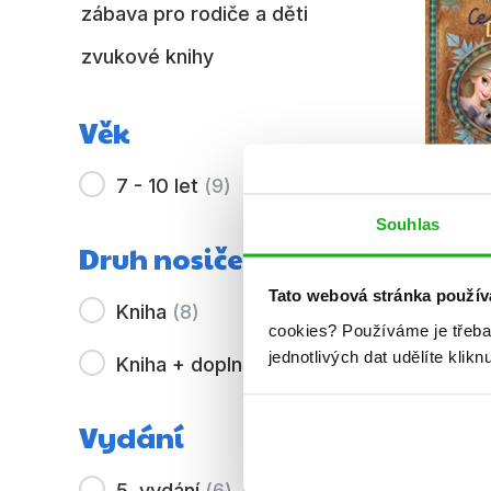
zábava pro rodiče a děti
zvukové knihy
Věk
7 - 10 let
(
9
)
Souhlas
Ledové
Druh nosiče
Polární 
Tato webová stránka použív
Kniha
(
8
)
Becky
cookies?
Používáme je třeba
Jess
jednotlivých dat udělíte klikn
Kniha + doplněk
(
1
)
Vydání
5. vydání
(
6
)