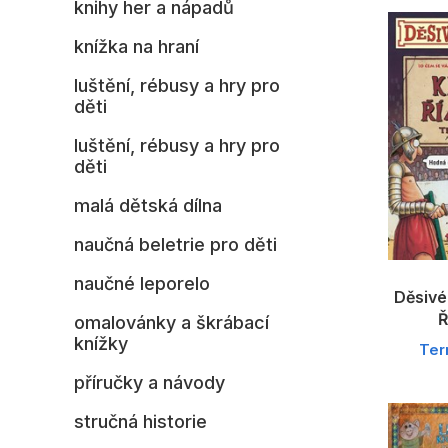
knihy her a nápadů
knížka na hraní
luštění, rébusy a hry pro
děti
luštění, rébusy a hry pro
děti
malá dětská dílna
naučná beletrie pro děti
naučné leporelo
Děsivé 
Ř
omalovánky a škrábací
knížky
Ter
příručky a návody
stručná historie