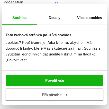
Počet stran
22
Ke stažení
Ukázka.pdf
Souhlas
Detaily
Více o cookies
Datum vydání
20.01.2025
Formát
210x280 mm
Tato webová stránka používá cookies
Hmotnost
0,182 kg
cookies?
Používáme je třeba k tomu, abychom Vám
doporučili knihy, které Vás skutečně zajímají.
Souhlas s
Jazyk
čeština
využitím jednotlivých dat udělíte kliknutím na tlačítko
Řady
Kouzelná Beruška a Černý
„Povolit vše“.
Kocour
Původní název
Miraculous - Rätselspielheft
Povolit vše
Původní jazyk
němčina
EAN
9788025259672
Přizpůsobit
Věk od
5