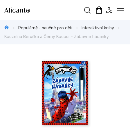
Vyhledávání
Populárně - naučné pro děti
Interaktivní knihy
Kouzelná Beruška a Černý Kocour - Zábavné hádanky
Novinky
Připravujeme
Bestsellery
Tipy redakce
Beletrie pro děti
Beletrie pro dospělé