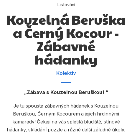
Dárkové publikace
Listování
Kouzelná Beruška
Dárkové zboží
Hobby
a Černý Kocour -
Jazyky
Zábavné
Kalendáře
hádanky
Komiks
Křížovky
Kolektiv
Kuchařky
Zábava s Kouzelnou Beruškou!
Počítače
Je tu spousta zábavných hádanek s Kouzelnou
Poezie
Beruškou, Černým Kocourem a jejich hrdinnými
Populárně - naučná pro dospělé
kamarády! Čekají na vás spletitá bludiště, stínové
hádanky, skládání puzzle a různé další záludné úkoly.