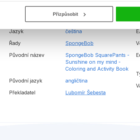
Detailní informace
Přizpůsobit
Jazyk
čeština
E
Řady
SpongeBob
V
Původní název
SpongeBob SquarePants -
E
Sunshine on my mind -
Coloring and Activity Book
T
Původní jazyk
angličtina
V
Překladatel
Lubomír Šebesta