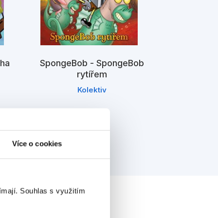
iha
SpongeBob - SpongeBob
SpongeBob
rytířem
z
Kolektiv
K
Více o cookies
ímají.
Souhlas s využitím