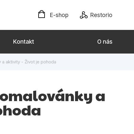
E-shop
Restorio
Kontakt
O nás
aktivity - Život je pohoda
 dospělé
Dárkové publikace
Jazyky
 omalovánky a
Křížovky
pohoda
Poezie
naučné pro děti
Předškoláci
hrada
Společnost, politika