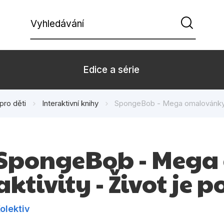
Vyhledávání
Edice a série
pro děti
Interaktivní knihy
SpongeBob - Mega omalovánky a 
Beletrie pro děti
Beletrie pro
Dárkové zboží
Hobby
SpongeBob - Mega
Kalendáře
Komiks
aktivity - Život je 
Kuchařky
Počítače
Populárně - naučná pro
Populárně - 
dospělé
olektiv
Příroda a za