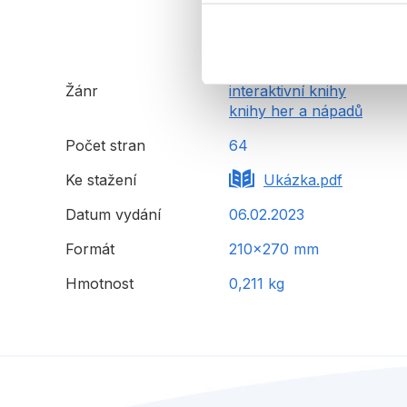
Žánr
interaktivní knihy
knihy her a nápadů
Počet stran
64
Ke stažení
Ukázka.pdf
Datum vydání
06.02.2023
Formát
210x270 mm
Hmotnost
0,211 kg