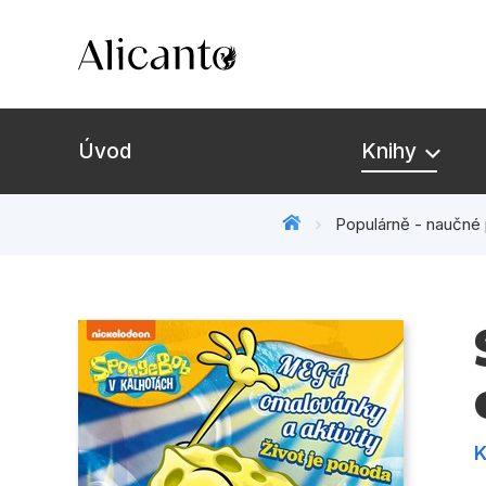
Úvod
Knihy
Populárně - naučné 
Novinky
Připravujeme
Bestsellery
Tipy redakce
K