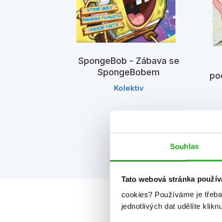
SpongeBob - Zábava se
SpongeBobem
po
5minutové
dky
Kolektiv
iv
Souhlas
Tato webová stránka použív
cookies?
Používáme je třeba
jednotlivých dat udělíte klikn