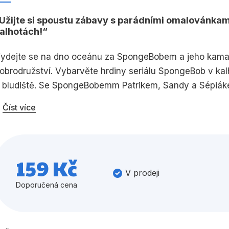
Umění a kultura
Výchova a p
Užijte si spoustu zábavy s parádními omalovánkam
alhotách!
Zdraví a životní styl
ydejte se na dno oceánu za SpongeBobem a jeho kamar
obrodružství. Vybarvěte hrdiny seriálu SpongeBob v ka
 bludiště. Se SpongeBobemm Patrikem, Sandy a Sépiákem
Všechny kategorie
Číst více
159 Kč
V prodeji
Doporučená cena