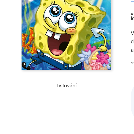
k
V
d
a
Listování