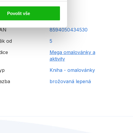
Povolit vše
AN
8594050434530
ěk od
5
dice
Mega omalovánky a
aktivity
yp
Kniha - omalovánky
azba
brožovaná lepená