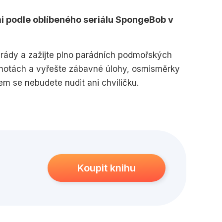
edagogika
Young adult
i podle oblíbeného seriálu SpongeBob v
ády a zažijte plno parádních podmořských
lhotách a vyřešte zábavné úlohy, osmisměrky
 se nebudete nudit ani chviličku.
Koupit knihu