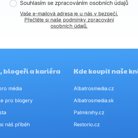
Souhlasím se zpracováním osobních údajů
Vaše e-mailová adresa je u nás v bezpečí.
Přečtěte si naše podmínky zpracování
osobních údajů.
 blogeři a kariéra
Kde koupit naše kn
pro média
Albatrosmedia.cz
e pro blogery
Albatrosmedia.sk
sta
Palmknihy.cz
si náš příběh
Restorio.cz