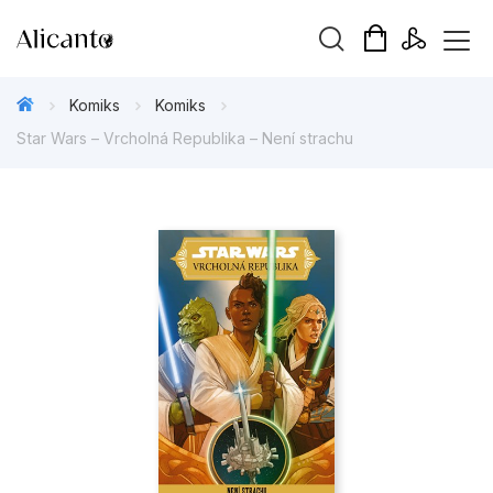
Vyhledávání
Komiks
Komiks
Star Wars – Vrcholná Republika – Není strachu
Novinky
Připravujeme
Bestsellery
Tipy redakce
Beletrie pro děti
Beletrie pro dospělé