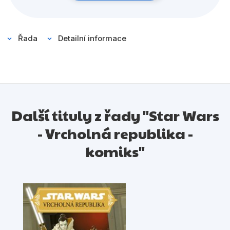
Strážci míru a spravedlnosti budou čelit smrtelně
nebezpečné hrozbě, protože ve stínech procitl další
mocný protivník. Jeho kořeny sahají hlouběji, než by
Řada
Detailní informace
kdokoli mohl tušit…
Další tituly z řady "Star Wars
- Vrcholná republika -
komiks"