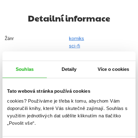
Detailní informace
Žánr
komiks
sci-fi
Počet stran
120
Souhlas
Detaily
Více o cookies
Ke stažení
Ukázka.pdf
Datum vydání
02.02.2023
Tato webová stránka používá cookies
Formát
170x260 mm
cookies?
Používáme je třeba k tomu, abychom Vám
Hmotnost
0,54 kg
doporučili knihy, které Vás skutečně zajímají.
Souhlas s
využitím jednotlivých dat udělíte kliknutím na tlačítko
Jazyk
čeština
„Povolit vše“.
Číslo dílu
1