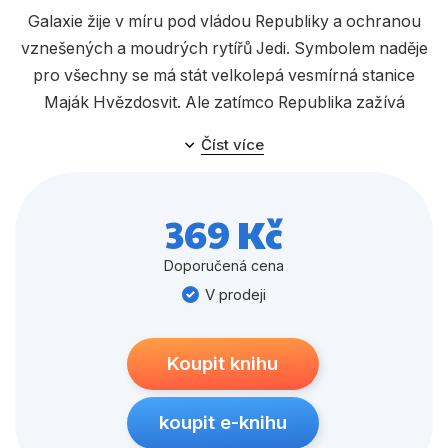
Populárně - naučné pro děti
Galaxie žije v míru pod vládou Republiky a ochranou
Předškoláci
vznešených a moudrých rytířů Jedi. Symbolem naděje
pro všechny se má stát velkolepá vesmírná stanice
Příroda a zahrada
Maják Hvězdosvit. Ale zatímco Republika zažívá
Společnost, politika
úchvatnou renesanci, šíří se v ní děsivý nový nepřítel…
Číst více
Umění a kultura
Jedi Keeve Trennis je vyslána s mistrem Sskeerem a
Výchova a pedagogika
dvojčaty Terec a Ceret na záchrannou misi, jejímž cílem
369 Kč
je poskytnout pomoc lodi čelící útoku Nihilů. Když na její
Young adult
palubě naleznou mrtvého Hutta, je nezbytné, aby
Doporučená cena
Zdraví a životní styl
vypátrali okolnosti jeho přítomnosti v republikovém
V prodeji
prostoru. Stopy je dovedou až na malou zemědělskou
planetu Sedri Minor, na níž nevysvětlitelně zmizelo
Všechny kategorie
Koupit knihu
několik obyvatel.
koupit e-knihu