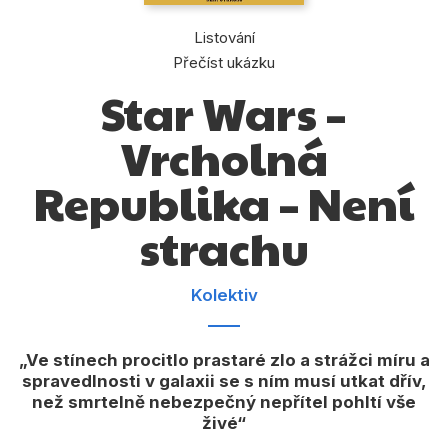
Dárkové publikace
Listování
Dárkové zboží
Přečíst ukázku
Hobby
Star Wars –
Jazyky
Vrcholná
Kalendáře
Republika – Není
Komiks
strachu
Křížovky
Kuchařky
Kolektiv
Počítače
Ve stínech procitlo prastaré zlo a strážci míru a
Poezie
spravedlnosti v galaxii se s ním musí utkat dřív,
než smrtelně nebezpečný nepřítel pohltí vše
Populárně - naučná pro dospělé
živé