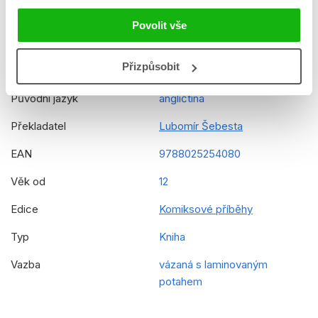
Řady
Star Wars - Vrcholná republika
Povolit vše
- komiks
Původní název
Star Wars - The High Republic
Přizpůsobit
There Is No Fear
Původní jazyk
angličtina
Překladatel
Lubomír Šebesta
EAN
9788025254080
Věk od
12
Edice
Komiksové příběhy
Typ
Kniha
Vazba
vázaná s laminovaným
potahem