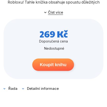
Populárně - naučné pro děti
Robloxu! Tahle knížka obsahuje spoustu důležitých
informací i tipů a triků od autorů nejúspěšnějších her
Předškoláci
Číst více
včetně atraktivních novinek.
Příroda a zahrada
Společnost, politika
269 Kč
Umění a kultura
Doporučená cena
Výchova a pedagogika
Nedostupné
Young adult
Koupit knihu
Zdraví a životní styl
Všechny kategorie
Řada
Detailní informace