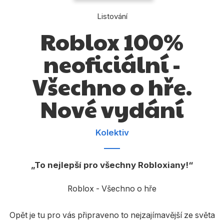
Dárkové publikace
Listování
Dárkové zboží
Roblox 100%
Hobby
neoficiální -
Jazyky
Všechno o hře.
Kalendáře
Nové vydání
Komiks
Křížovky
Kolektiv
Kuchařky
Počítače
To nejlepší pro všechny Robloxiany!
Poezie
Roblox - Všechno o hře
Populárně - naučná pro dospělé
Opět je tu pro vás připraveno to nejzajímavější ze světa