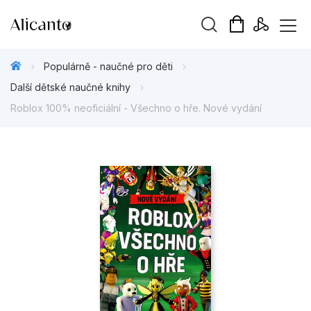
Vyhledávání
Populárně - naučné pro děti
Další dětské naučné knihy
Roblox 100% neoficiální - Všechno o hře. Nové vydání
Novinky
Připravujeme
Bestsellery
Tipy redakce
Beletrie pro děti
Beletrie pro dospělé