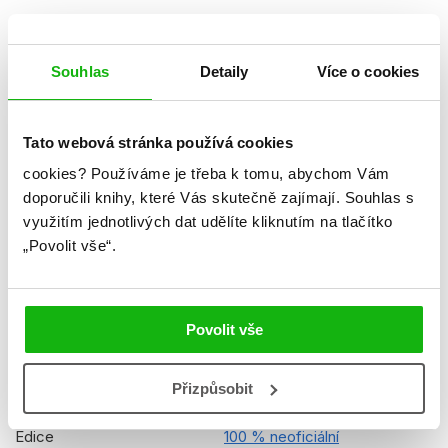
Datum vydání
13.10.2022
Formát
216x285 mm
Souhlas
Detaily
Více o cookies
Hmotnost
0,489 kg
Jazyk
čeština
Tato webová stránka používá cookies
cookies?
Používáme je třeba k tomu, abychom Vám
Řady
Roblox
doporučili knihy, které Vás skutečně zajímají.
Souhlas s
Původní název
100% Unofficial Roblox Annual
využitím jednotlivých dat udělíte kliknutím na tlačítko
2023
„Povolit vše“.
Původní jazyk
angličtina
Překladatel
Jakub Mařík
Povolit vše
EAN
9788025253779
Přizpůsobit
Věk od
10
Edice
100 % neoficiální