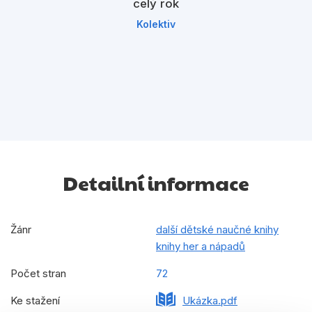
celý rok
Kolektiv
Detailní informace
Žánr
další dětské naučné knihy
knihy her a nápadů
Počet stran
72
Ke stažení
Ukázka.pdf