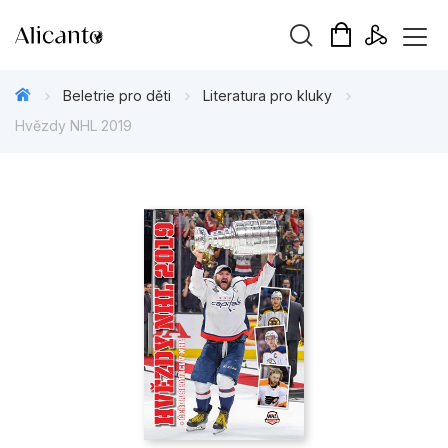
Vyhledávání
Beletrie pro děti
Literatura pro kluky
Hvězdy NHL 2019
Novinky
Připravujeme
Bestsellery
Tipy redakce
Beletrie pro děti
Beletrie pro dospělé