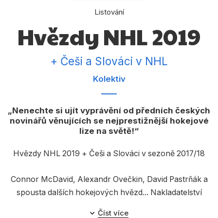
Dárkové publikace
Listování
Dárkové zboží
Hvězdy NHL 2019
Hobby
+ Češi a Slováci v NHL
Jazyky
Kolektiv
Kalendáře
Komiks
Nenechte si ujít vyprávění od předních českých
novinářů věnujících se nejprestižnější hokejové
Křížovky
lize na světě!
Kuchařky
Hvězdy NHL 2019 + Češi a Slováci v sezoně 2017/18
Počítače
Poezie
Connor McDavid, Alexandr Ovečkin, David Pastrňák a
spousta dalších hokejových hvězd... Nakladatelství
Populárně - naučná pro dospělé
EGMONT připravilo tradiční ročenku o nejlepší
Číst více