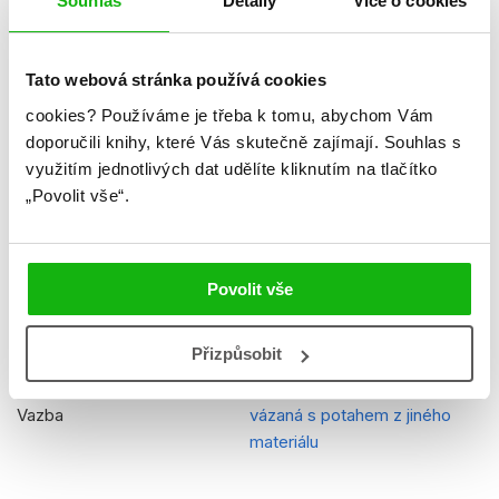
Souhlas
Detaily
Více o cookies
Datum vydání
15.10.2018
Formát
210x297 mm
Tato webová stránka používá cookies
Hmotnost
0,82 kg
cookies?
Používáme je třeba k tomu, abychom Vám
doporučili knihy, které Vás skutečně zajímají.
Souhlas s
Jazyk
čeština
využitím jednotlivých dat udělíte kliknutím na tlačítko
„Povolit vše“.
Řady
Hvězdy NHL
EAN
9788025244340
Věk od
12
Povolit vše
Edice
Hokej
Přizpůsobit
Typ
Kniha
Vazba
vázaná s potahem z jiného
materiálu