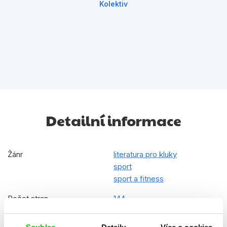
Kolektiv
Detailní informace
Žánr
literatura pro kluky
sport
sport a fitness
Počet stran
144
Ke stažení
Ukázka.pdf