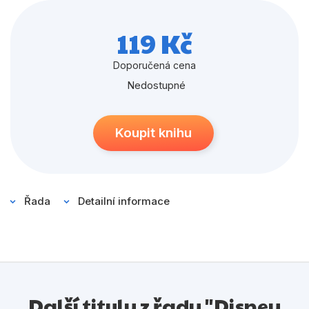
Populárně - naučné pro děti
Předškoláci
119 Kč
Příroda a zahrada
Doporučená cena
Společnost, politika
Nedostupné
Umění a kultura
Koupit knihu
Výchova a pedagogika
Young adult
Zdraví a životní styl
Řada
Detailní informace
Všechny kategorie
Další tituly z řady "Disney