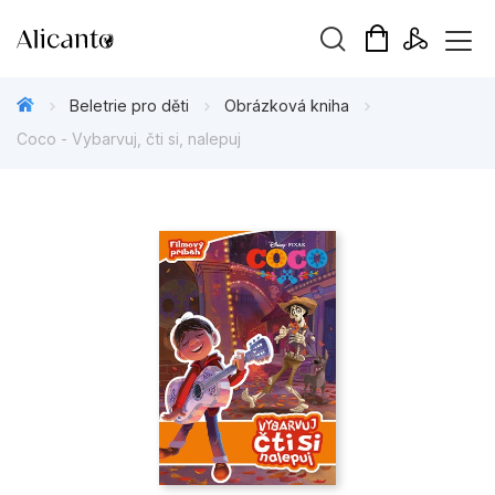
Vyhledávání
Beletrie pro děti
Obrázková kniha
Coco - Vybarvuj, čti si, nalepuj
Novinky
Připravujeme
Bestsellery
Tipy redakce
Beletrie pro děti
Beletrie pro dospělé