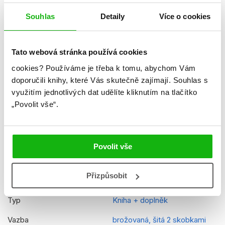
Datum vydání
15.01.2018
Souhlas
Detaily
Více o cookies
Formát
205x295 mm
Hmotnost
0,115 kg
Tato webová stránka používá cookies
Jazyk
čeština
cookies?
Používáme je třeba k tomu, abychom Vám
doporučili knihy, které Vás skutečně zajímají.
Souhlas s
Řady
Disney Pixar - Coco
využitím jednotlivých dat udělíte kliknutím na tlačítko
Původní název
Coco - Read, color, paste
„Povolit vše“.
Původní jazyk
angličtina
EAN
9788025241189
Povolit vše
Věk od
5
Přizpůsobit
Edice
Vybarvuj, čti si, nalepuj
Typ
Kniha + doplněk
Vazba
brožovaná, šitá 2 skobkami