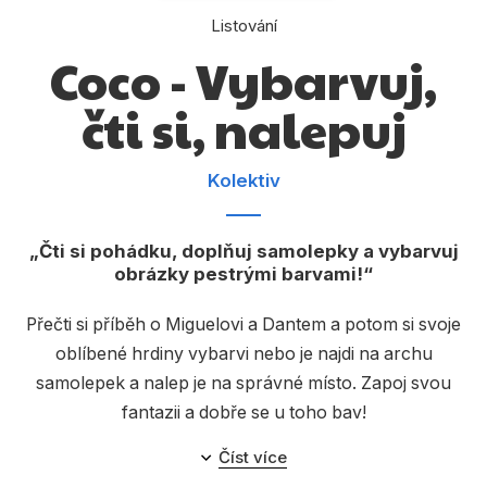
Dárkové publikace
Listování
Dárkové zboží
Coco - Vybarvuj,
Hobby
čti si, nalepuj
Jazyky
Kolektiv
Kalendáře
Komiks
Čti si pohádku, doplňuj samolepky a vybarvuj
Křížovky
obrázky pestrými barvami!
Kuchařky
Přečti si příběh o Miguelovi a Dantem a potom si svoje
oblíbené hrdiny vybarvi nebo je najdi na archu
Počítače
samolepek a nalep je na správné místo. Zapoj svou
Poezie
fantazii a dobře se u toho bav!
Populárně - naučná pro dospělé
Číst více