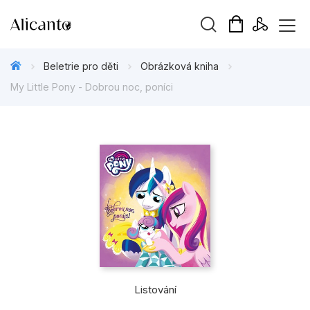
Vyhledávání
Beletrie pro děti
Obrázková kniha
My Little Pony - Dobrou noc, poníci
Novinky
Připravujeme
Bestsellery
Tipy redakce
Beletrie pro děti
Beletrie pro dospělé
Listování