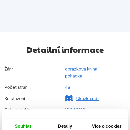
Detailní informace
Žánr
obrázková kniha
pohádka
Počet stran
48
Ke stažení
Ukázka.pdf
Datum vydání
16.04.2018
Formát
200x223 mm
Souhlas
Detaily
Více o cookies