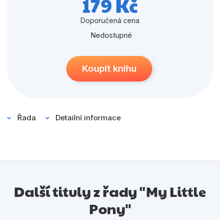
179 Kč
Populárně - naučné pro děti
Předškoláci
Doporučená cena
Nedostupné
Příroda a zahrada
Společnost, politika
Koupit knihu
Umění a kultura
Výchova a pedagogika
Řada
Detailní informace
Young adult
Zdraví a životní styl
Všechny kategorie
Další tituly z řady "My Little
Pony"