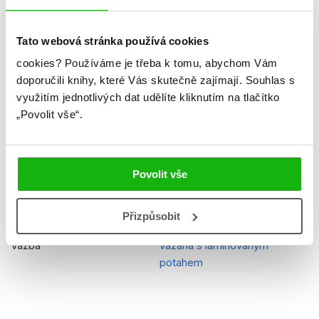
Hmotnost
0,245 kg
Jazyk
čeština
Tato webová stránka používá cookies
Řady
My Little Pony
cookies?
Používáme je třeba k tomu, abychom Vám
doporučili knihy, které Vás skutečně zajímají.
Souhlas s
Původní název
My Little Pony Good Night,
využitím jednotlivých dat udělíte kliknutím na tlačítko
Fluffy Heart
„Povolit vše“.
Původní jazyk
angličtina
EAN
9788025242179
Povolit vše
Věk od
4
Přizpůsobit
Typ
Kniha
Vazba
vázaná s laminovaným
potahem