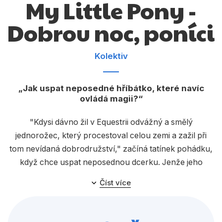
My Little Pony -
Dárkové publikace
Dobrou noc, poníci
Dárkové zboží
Hobby
Kolektiv
Jazyky
Kalendáře
Jak uspat neposedné hříbátko, které navíc
ovládá magii?
Komiks
"Kdysi dávno žil v Equestrii odvážný a smělý
Křížovky
jednorožec, který procestoval celou zemi a zažil při
Kuchařky
tom nevídaná dobrodružství," začíná tatínek pohádku,
když chce uspat neposednou dcerku. Jenže jeho
Počítače
vyprávění je příliš napínavé, tak se slova ujímá pro
Poezie
Číst více
změnu maminka. Podle ní má být příběh na dobrou noc
Populárně - naučná pro dospělé
plný laskavosti a dobrých postav. Jenže malý poník
pořád ne a ne usnout...