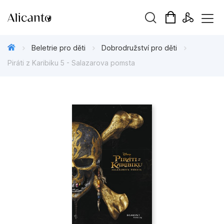
Vyhledávání
Beletrie pro děti
Dobrodružství pro děti
Piráti z Karibiku 5 - Salazarova pomsta
Novinky
Připravujeme
Bestsellery
Tipy redakce
Beletrie pro děti
Beletrie pro dospělé