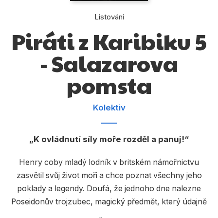
Dárkové publikace
Listování
Dárkové zboží
Piráti z Karibiku 5
Hobby
- Salazarova
Jazyky
pomsta
Kalendáře
Komiks
Kolektiv
Křížovky
K ovládnutí síly moře rozděl a panuj!
Kuchařky
Počítače
Henry coby mladý lodník v britském námořnictvu
zasvětil svůj život moři a chce poznat všechny jeho
Poezie
poklady a legendy. Doufá, že jednoho dne nalezne
Populárně - naučná pro dospělé
Poseidonův trojzubec, magický předmět, který údajně
dává svému nositeli moc ovládat všechny oceány.