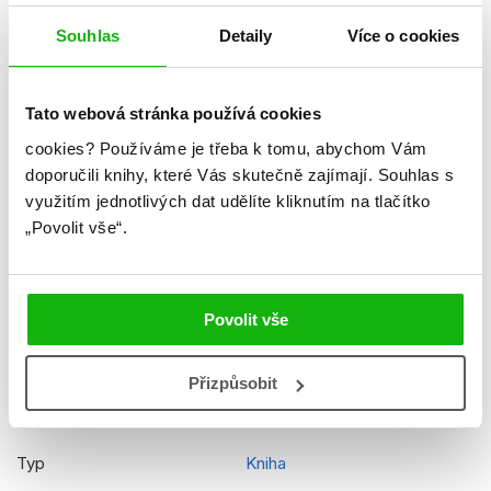
Ukázka.pdf
Souhlas
Detaily
Více o cookies
Datum vydání
05.06.2017
Formát
134x202 mm
Tato webová stránka používá cookies
Hmotnost
0,28 kg
cookies?
Používáme je třeba k tomu, abychom Vám
doporučili knihy, které Vás skutečně zajímají.
Souhlas s
Jazyk
čeština
využitím jednotlivých dat udělíte kliknutím na tlačítko
Řady
Disney - Piráti z Karibiku
„Povolit vše“.
Původní název
Pirates of the Carribean -
Dead Men Tell No Tales
Povolit vše
Původní jazyk
angličtina
EAN
9788025239759
Přizpůsobit
Věk od
6
Typ
Kniha