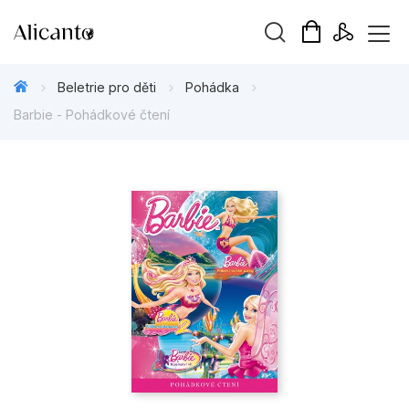
Vyhledávání
Beletrie pro děti
Pohádka
Barbie - Pohádkové čtení
Novinky
Připravujeme
Bestsellery
Tipy redakce
Beletrie pro děti
Beletrie pro dospělé