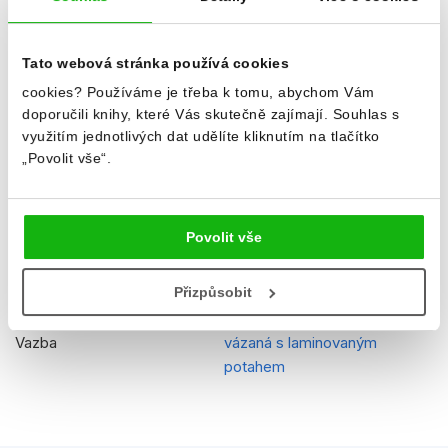
Jazyk
čeština
Tato webová stránka používá cookies
Ilustrátor
Mattel
cookies?
Používáme je třeba k tomu, abychom Vám
Řady
Barbie
doporučili knihy, které Vás skutečně zajímají.
Souhlas s
využitím jednotlivých dat udělíte kliknutím na tlačítko
Původní název
Barbie 2014
„Povolit vše“.
EAN
9788025231647
Věk od
5
Povolit vše
Edice
Pohádkové čtení
Přizpůsobit
Typ
Kniha
Vazba
vázaná s laminovaným
potahem