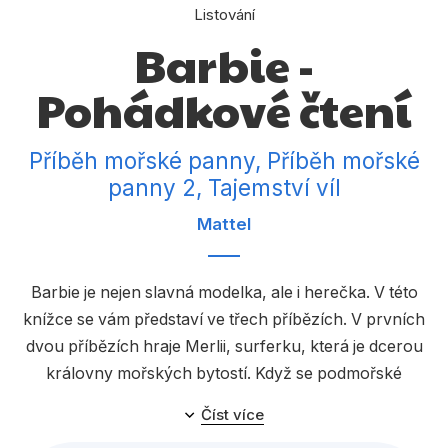
Dárkové publikace
Listování
Barbie -
Dárkové zboží
Hobby
Pohádkové čtení
Jazyky
Příběh mořské panny, Příběh mořské
Kalendáře
panny 2, Tajemství víl
Komiks
Mattel
Křížovky
Kuchařky
Barbie je nejen slavná modelka, ale i herečka. V této
knížce se vám představí ve třech příbězích. V prvních
Počítače
dvou příbězích hraje Merlii, surferku, která je dcerou
Poezie
královny mořských bytostí. Když se podmořské
království ocitne v ohrožení, pomoct může jedině
Populárně - naučná pro dospělé
Číst více
Merlia. Ve třetím příběhu se Barbie vydá na