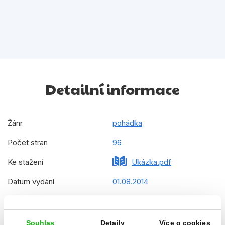
Detailní informace
Žánr
pohádka
Počet stran
96
Ke stažení
Ukázka.pdf
Datum vydání
01.08.2014
Formát
210x280 mm
Hmotnost
0,58 kg
Souhlas
Detaily
Více o cookies