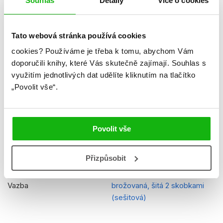
Souhlas
Detaily
Více o cookies
Formát
205x295 mm
Tato webová stránka používá cookies
Hmotnost
0,17 kg
cookies?
Používáme je třeba k tomu, abychom Vám
Jazyk
čeština
doporučili knihy, které Vás skutečně zajímají.
Souhlas s
využitím jednotlivých dat udělíte kliknutím na tlačítko
Ilustrátor
Mattel
„Povolit vše“.
Původní název
Barbie in Rock n´Royals
Storybook with poster
EAN
9788025235072
Povolit vše
Věk od
5
Přizpůsobit
Typ
Kniha
Vazba
brožovaná, šitá 2 skobkami
(sešitová)