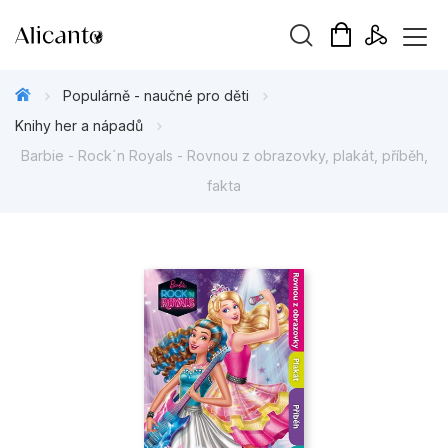
Vyhledávání
Populárně - naučné pro děti
Knihy her a nápadů
Barbie - Rock´n Royals - Rovnou z obrazovky, plakát, příběh,
fakta
Novinky
Připravujeme
Bestsellery
Tipy redakce
Beletrie pro děti
Beletrie pro dospělé