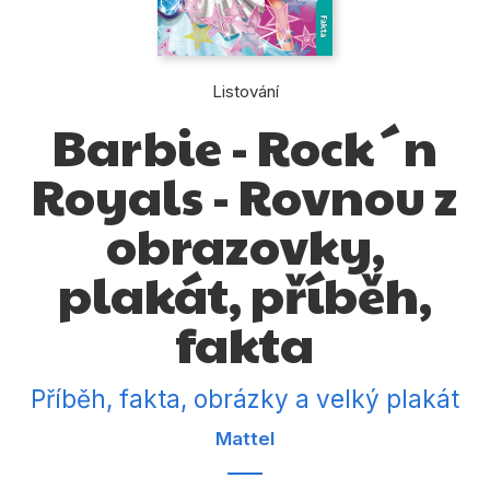
Dárkové publikace
Dárkové zboží
Listování
Hobby
Barbie - Rock´n
Jazyky
Royals - Rovnou z
Kalendáře
obrazovky,
Komiks
plakát, příběh,
Křížovky
Kuchařky
fakta
Počítače
Příběh, fakta, obrázky a velký plakát
Poezie
Mattel
Populárně - naučná pro dospělé