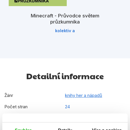
Minecraft - Průvodce světem
průzkumníka
kolektiv a
Detailní informace
Žánr
knihy her a nápadů
Počet stran
24
Ke stažení
Ukázka.pdf
Datum vydání
01.08.2015