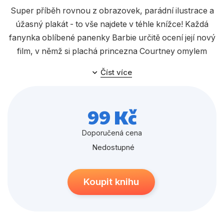
Populárně - naučné pro děti
Super příběh rovnou z obrazovek, parádní ilustrace a
Předškoláci
úžasný plakát - to vše najdete v téhle knížce! Každá
fanynka oblíbené panenky Barbie určitě ocení její nový
Příroda a zahrada
film, v němž si plachá princezna Courtney omylem
Společnost, politika
vymění místo v prázdninovém kempu s divokou
Číst více
rockovou zpěvačkou. Prožijte spolu s novými
Umění a kultura
hrdinkami jejich dobrodružné prázdniny!
Výchova a pedagogika
99 Kč
Young adult
Doporučená cena
Zdraví a životní styl
Nedostupné
Všechny kategorie
Koupit knihu