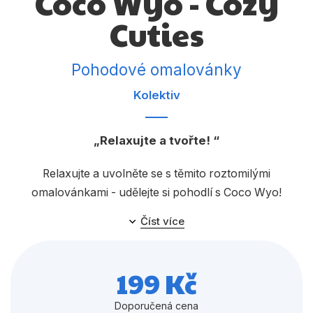
Coco Wyo - Cozy
Dárkové publikace
Cuties
Dárkové zboží
Hobby
Pohodové omalovánky
Jazyky
Kolektiv
Kalendáře
Relaxujte a tvořte!
Komiks
Křížovky
Relaxujte a uvolněte se s těmito roztomilými
omalovánkami - udělejte si pohodlí s Coco Wyo!
Kuchařky
Číst více
Počítače
Poezie
199 Kč
Populárně - naučná pro dospělé
Doporučená cena