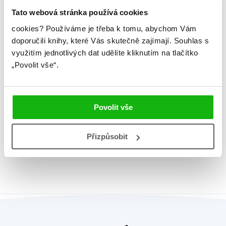
Řady
Cozy coloring
Tato webová stránka používá cookies
Původní název
Coco Wyo Cozy Cuties -
cookies?
Používáme je třeba k tomu, abychom Vám
Cute & comfy colouring book
doporučili knihy, které Vás skutečně zajímají.
Souhlas s
využitím jednotlivých dat udělíte kliknutím na tlačítko
Původní jazyk
angličtina
„Povolit vše“.
EAN
8594164230219
Věk od
8
Povolit vše
Edice
Omalovánková zábava
Typ
Kniha - omalovánky
Přizpůsobit
Vazba
brožovaná lepená