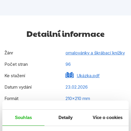
Detailní informace
Žánr
omalovánky a škrábací knížky
Počet stran
96
Ke stažení
Ukázka.pdf
Datum vydání
23.02.2026
Formát
210x210 mm
Hmotnost
0,323 kg
Souhlas
Detaily
Více o cookies
Jazyk
čeština