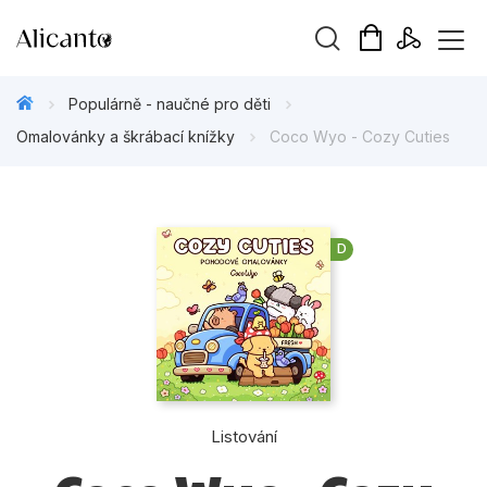
Vyhledávání
Populárně - naučné pro děti
Omalovánky a škrábací knížky
Coco Wyo - Cozy Cuties
Novinky
D
Připravujeme
Bestsellery
Tipy redakce
Beletrie pro děti
Listování
Beletrie pro dospělé