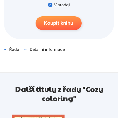
Populárně - naučné pro děti
V prodeji
Předškoláci
Příroda a zahrada
Koupit knihu
Společnost, politika
Umění a kultura
Řada
Detailní informace
Výchova a pedagogika
Young adult
Zdraví a životní styl
Další tituly z řady "Cozy
Všechny kategorie
coloring"