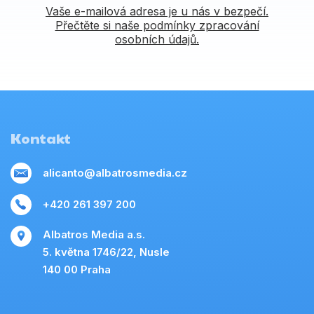
Vaše e-mailová adresa je u nás v bezpečí.
Přečtěte si naše podmínky zpracování
osobních údajů.
Kontakt
alicanto@albatrosmedia.cz
+420 261 397 200
Albatros Media a.s.
5. května 1746/22, Nusle
140 00 Praha